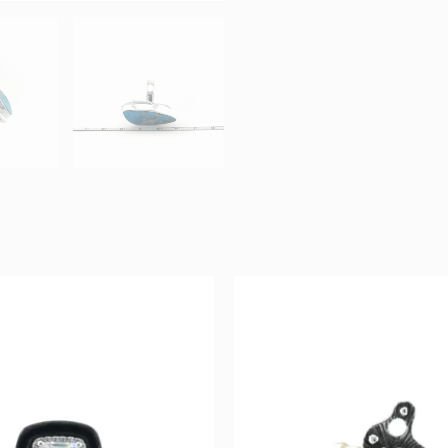
Original
Current
Original
Curr
price
price
price
price
was:
is:
was:
is:
109 €.
54 €.
47 €.
23 €.