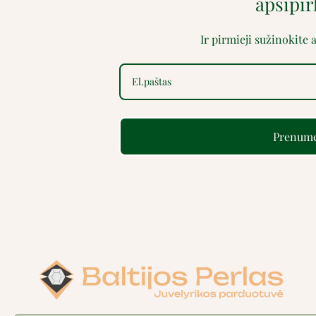
apsipi
Ir pirmieji sužinokite
Prenume