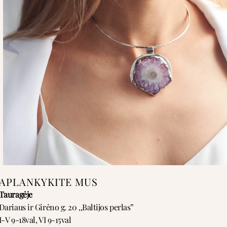
APLANKYKITE MUS
Tauragėje
Dariaus ir Girėno g. 20 ,,Baltijos perlas”
I-V 9-18val, VI 9-15val