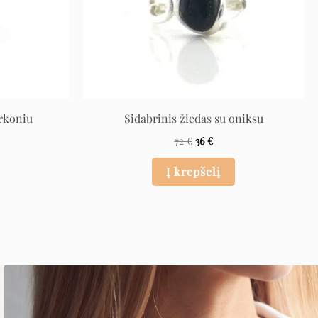
irkoniu
Sidabrinis žiedas su oniksu
72
€
36
€
Į krepšelį