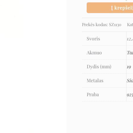
Į krepšel
Prekės kodas:
SZ1130
Ka
Svoris
12,
Akmuo
Tu
Dydis (mm)
19
Metalas
Si
Praba
92