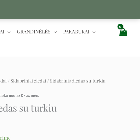
AI
GRANDINĖLĖS
PAKABUKAI
edai
/
Sidabriniai žiedai
/ Sidabrinis žiedas su turkiu
ent
e
įmoka nuo
10
€
/ 24 mėn.
edas su turkiu
.
urime