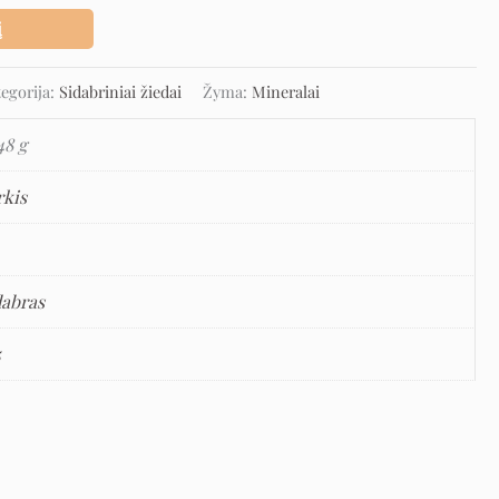
į
tegorija:
Sidabriniai žiedai
Žyma:
Mineralai
48 g
rkis
dabras
5