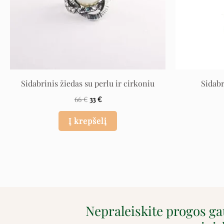
Sidabrinis žiedas su perlu ir cirkoniu
Sidabr
66
€
33
€
Į krepšelį
Nepraleiskite progos g