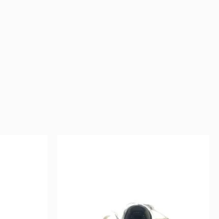
ent
Original
Current
price
price
was:
is:
72 €.
36 €.