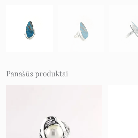
Panašūs produktai
Original
Current
price
price
was:
is:
66 €.
33 €.