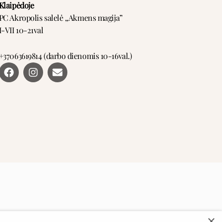
Klaipėdoje
PC Akropolis salelė ,,Akmens magija”
I-VII 10-21val
+37063619814 (darbo dienomis 10-16val.)
F
I
E
a
n
n
c
s
v
e
t
e
b
a
l
o
g
o
o
r
p
k
a
e
m
×