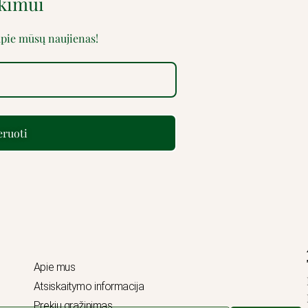
rkimui
 apie mūsų naujienas!
ruoti
Apie mus
Atsiskaitymo informacija
Prekių grąžinimas