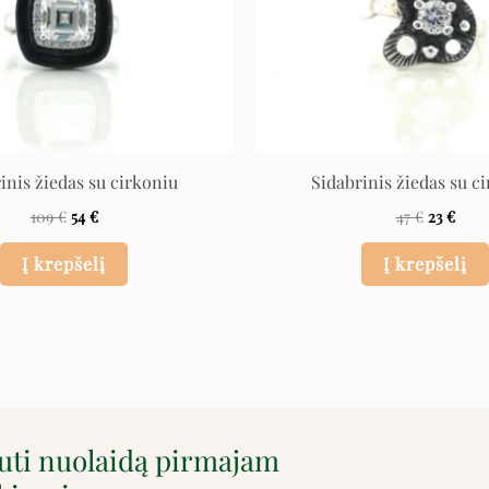
inis žiedas su cirkoniu
Sidabrinis žiedas su c
109
€
54
€
47
€
23
€
Į krepšelį
Į krepšelį
auti nuolaidą pirmajam