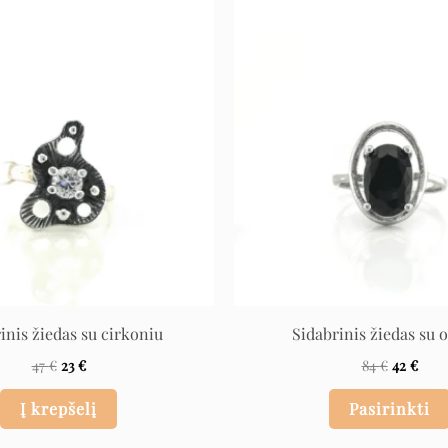
Original
Current
Original
Curr
price
price
price
pric
was:
is:
was:
is:
47 €.
23 €.
84 €.
42 €.
inis žiedas su cirkoniu
Sidabrinis žiedas su 
47
€
23
€
84
€
42
€
Į krepšelį
Pasirinkti