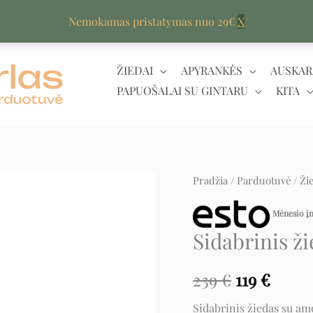
Nemokamas pristatymas nuo 29€
X
ŽIEDAI
APYRANKĖS
AUSKAR
PAPUOŠALAI SU GINTARU
KITA
produkto
Pradžia
/
Parduotuvė
/
Ži
Original
Curr
kiekis:
price
price
Mėnesio 
Sidabrinis
Sidabrinis ž
žiedas
was:
is:
su
239 €.
119 €.
239
€
119
€
ametistu
Sidabrinis žiedas su am