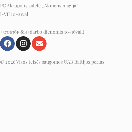
PC Akropolis salelė ,,Akmens magija”
I-VII 10-21val
+37063619814 (darbo dienomis 10-16val.)
F
I
E
a
n
n
c
s
v
e
t
e
© 2026 Visos teisės saugomos UAB Baltijos perlas
b
a
l
o
g
o
o
r
p
k
a
e
m