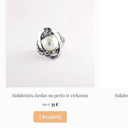
Original
Current
price
price
was:
is:
66 €.
33 €.
Sidabrinis žiedas su perlu ir cirkoniu
Sidabr
66
€
33
€
Į krepšelį