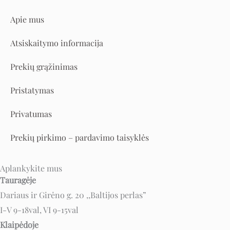
Apie mus
Atsiskaitymo informacija
Prekių grąžinimas
Pristatymas
Privatumas
Prekių pirkimo – pardavimo taisyklės
Aplankykite mus
Tauragėje
Dariaus ir Girėno g. 20 ,,Baltijos perlas”
I-V 9-18val, VI 9-15val
Klaipėdoje