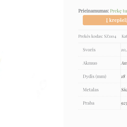
Prieinamumas:
Prekę t
Į krepšel
Prekės kodas:
SZ1104
Ka
Svoris
10,
Akmuo
Am
Dydis (mm)
18
Metalas
Si
Praba
92