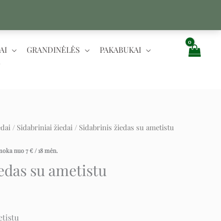
AI
GRANDINĖLĖS
PAKABUKAI
edai
/
Sidabriniai žiedai
/ Sidabrinis žiedas su ametistu
ent
įmoka nuo
7
€
/ 18 mėn.
iedas su ametistu
etistu