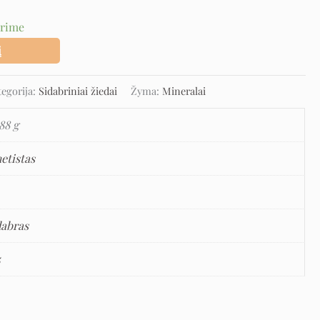
urime
į
tegorija:
Sidabriniai žiedai
Žyma:
Mineralai
88 g
etistas
dabras
5