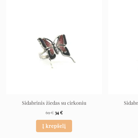
Original
Current
price
price
was:
is:
69 €.
34 €.
Sidabrinis žiedas su cirkoniu
Sidabr
69
€
34
€
Į krepšelį