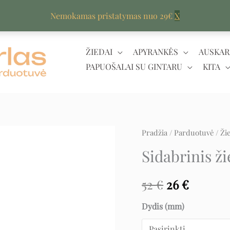
Nemokamas pristatymas nuo 29€
X
ŽIEDAI
APYRANKĖS
AUSKAR
PAPUOŠALAI SU GINTARU
KITA
produkto
Pradžia
/
Parduotuvė
/
Ži
Original
Curren
kiekis:
Sidabrinis ž
price
price
Sidabrinis
žiedas
was:
is:
52
€
26
€
su
52 €.
26 €.
Dydis (mm)
tanzanitu