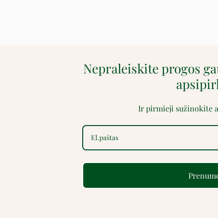
Nepraleiskite progos g
apsipi
Ir pirmieji sužinokite
Prenume