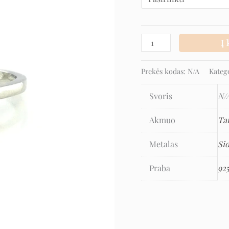
Į 
Prekės kodas:
N/A
Kateg
Svoris
N/
Akmuo
Ta
Metalas
Si
Praba
92