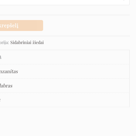
krepšelį
orija:
Sidabriniai žiedai
A
nzanitas
dabras
5