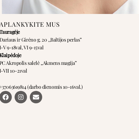
APLANKYKITE MUS
Tauragėje
Dariaus ir Girėno g. 20 ,,Baltijos perlas”
I-V 9-18val, VI 9-15val
Klaipėdoje
PC Akropolis salelė ,,Akmens magija”
I-VII 10-21val
+37063619814 (darbo dienomis 10-16val.)
F
I
E
a
n
n
c
s
v
e
t
e
b
a
l
o
g
o
o
r
p
k
a
e