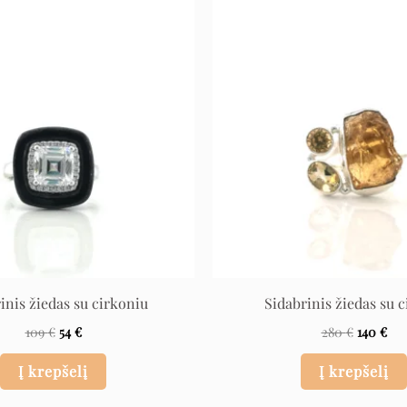
Original
Current
Original
Cur
price
price
price
pri
was:
is:
was:
is:
109 €.
54 €.
280 €.
140
inis žiedas su cirkoniu
Sidabrinis žiedas su c
109
€
54
€
280
€
140
€
Į krepšelį
Į krepšelį