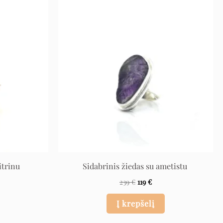
rent
Original
Current
ce
price
price
was:
is:
 €.
239 €.
119 €.
itrinu
Sidabrinis žiedas su ametistu
239
€
119
€
Į krepšelį