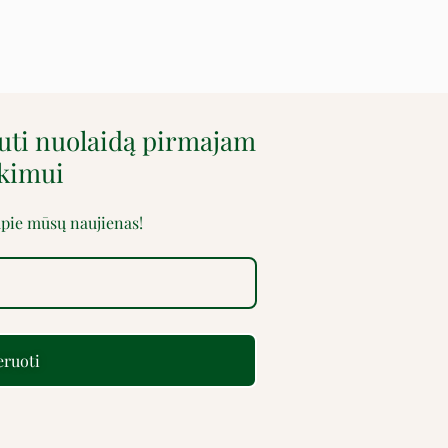
auti nuolaidą pirmajam
rkimui
 apie mūsų naujienas!
ruoti