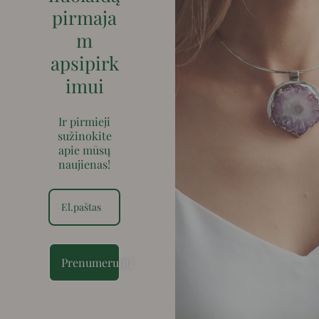
pirmaja
m
apsipirk
imui
Ir pirmieji
sužinokite
apie mūsų
naujienas!
Prenumeruoti