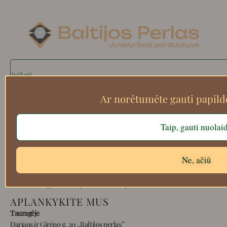
Search
Ar norėtumėte gauti papil
Apie mus
Taip, gauti nuolai
Atsiskaitymo informacija
Prekių grąžinimas
Ne, ačiū
Pristatymas
Privatumas
Prekių pirkimo – pardavimo taisyklės
APLANKYKITE MUS
Tauragėje
Dariaus ir Girėno g. 20 ,,Baltijos perlas”