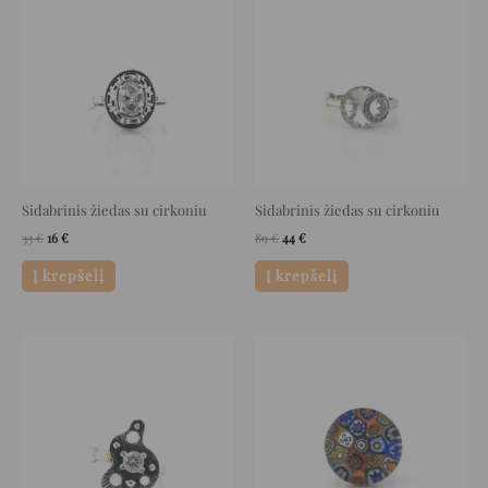
was:
is:
was:
is:
33 €.
16 €.
89 €.
44 €.
Sidabrinis žiedas su cirkoniu
Sidabrinis žiedas su cirkoniu
33
€
16
€
89
€
44
€
Į krepšelį
Į krepšelį
Original
Current
Original
Current
price
price
price
price
was:
is:
was:
is:
47 €.
23 €.
169 €.
84 €.