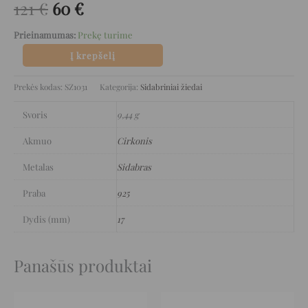
121
€
60
€
Prieinamumas:
Prekę turime
Į krepšelį
Prekės kodas:
SZ1031
Kategorija:
Sidabriniai žiedai
Svoris
9,44 g
Akmuo
Cirkonis
Metalas
Sidabras
Praba
925
Dydis (mm)
17
Panašūs produktai
Original
Current
Original
Current
price
price
price
price