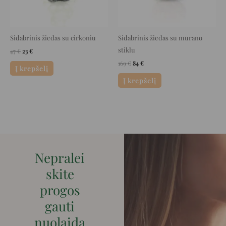
Sidabrinis žiedas su cirkoniu
Sidabrinis žiedas su murano
stiklu
47
€
23
€
169
€
84
€
Į krepšelį
Į krepšelį
Nepralei
skite
progos
gauti
nuolaidą