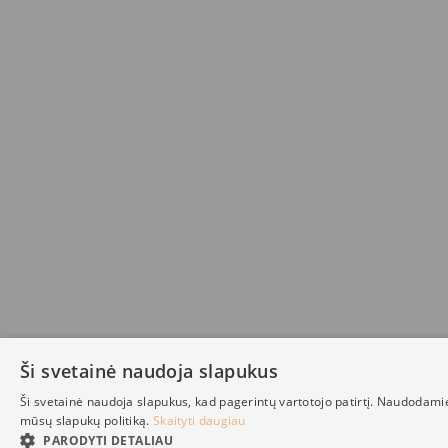
Ši svetainė naudoja slapukus
Ši svetainė naudoja slapukus, kad pagerintų vartotojo patirtį. Naudodami
mūsų slapukų politiką.
Skaityti daugiau
PARODYTI DETALIAU