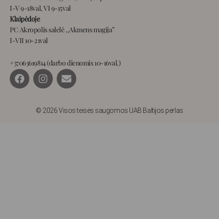
I-V 9-18val, VI 9-15val
Klaipėdoje
PC Akropolis salelė ,,Akmens magija”
I-VII 10-21val
+37063619814 (darbo dienomis 10-16val.)
F
I
E
a
n
n
c
s
v
e
t
e
b
a
l
© 2026 Visos teisės saugomos UAB Baltijos perlas
o
g
o
o
r
p
k
a
e
m