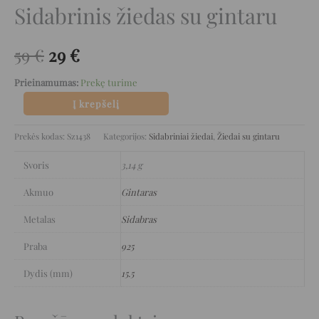
Sidabrinis žiedas su gintaru
59
€
29
€
Prieinamumas:
Prekę turime
Į krepšelį
Prekės kodas:
Sz1438
Kategorijos:
Sidabriniai žiedai
,
Žiedai su gintaru
Svoris
3,14 g
Akmuo
Gintaras
Metalas
Sidabras
Praba
925
Dydis (mm)
15.5