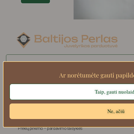
Search
Ar norėtumėte gauti papil
Taip, gauti nuolai
Apie mus
Atsiskaitymo informacija
Prekių grąžinimas
Ne, ačiū
Pristatymas
Privatumas
Prekių pirkimo – pardavimo taisyklės