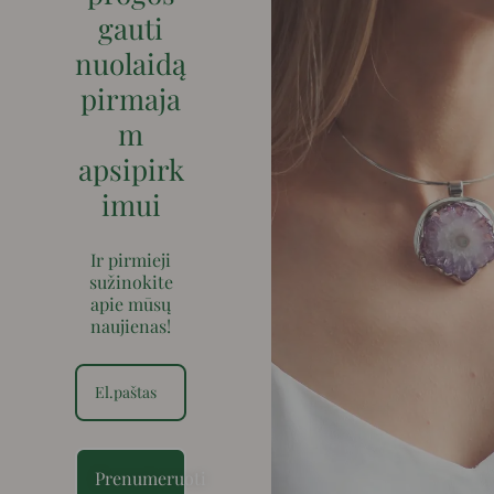
gauti
nuolaidą
pirmaja
m
apsipirk
imui
Ir pirmieji
sužinokite
apie mūsų
naujienas!
Prenumeruoti