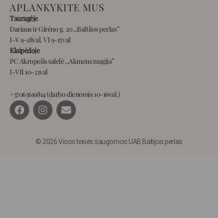
APLANKYKITE MUS
Tauragėje
Dariaus ir Girėno g. 20 ,,Baltijos perlas”
I-V 9-18val, VI 9-15val
Klaipėdoje
PC Akropolis salelė ,,Akmens magija”
I-VII 10-21val
+37063619814 (darbo dienomis 10-16val.)
F
I
E
a
n
n
c
s
v
e
t
e
b
a
l
© 2026 Visos teisės saugomos UAB Baltijos perlas
o
g
o
o
r
p
k
a
e
m