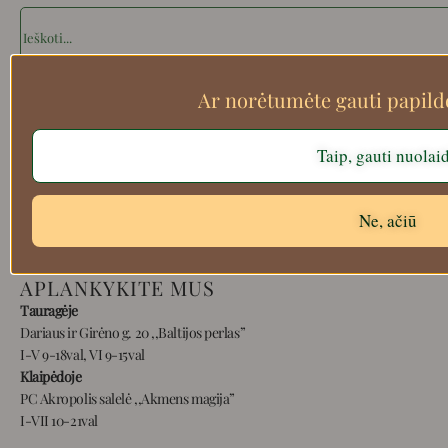
Search
Ar norėtumėte gauti papil
Apie mus
Taip, gauti nuolai
Atsiskaitymo informacija
Prekių grąžinimas
Pristatymas
Ne, ačiū
Privatumas
Prekių pirkimo – pardavimo taisyklės
APLANKYKITE MUS
Tauragėje
Dariaus ir Girėno g. 20 ,,Baltijos perlas”
I-V 9-18val, VI 9-15val
Klaipėdoje
PC Akropolis salelė ,,Akmens magija”
I-VII 10-21val