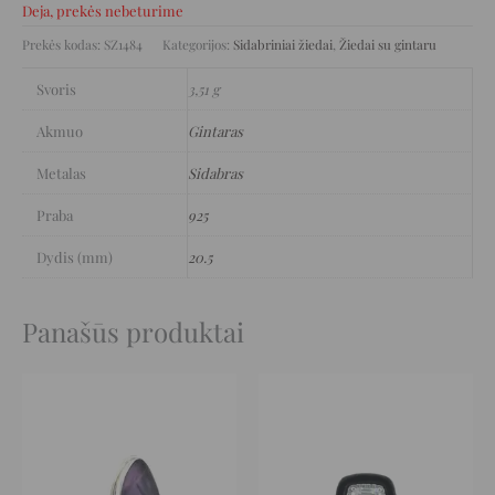
Deja, prekės nebeturime
Prekės kodas:
SZ1484
Kategorijos:
Sidabriniai žiedai
,
Žiedai su gintaru
Svoris
3,51 g
Akmuo
Gintaras
Metalas
Sidabras
Praba
925
Dydis (mm)
20.5
Panašūs produktai
Original
Current
Original
Current
price
price
price
price
was:
is:
was:
is:
235 €.
117 €.
109 €.
54 €.