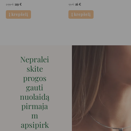
239
€
119
€
33
€
16
€
Į krepšelį
Į krepšelį
Nepralei
skite
progos
gauti
nuolaidą
pirmaja
m
apsipirk