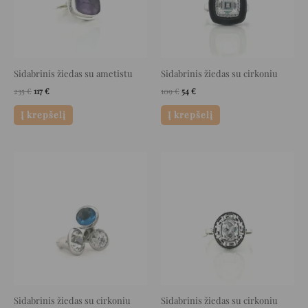
Sidabrinis žiedas su ametistu
Sidabrinis žiedas su cirkoniu
235
€
117
€
109
€
54
€
Į krepšelį
Į krepšelį
Original
Current
Original
Current
price
price
price
price
was:
is:
was:
is:
239 €.
119 €.
33 €.
16 €.
Sidabrinis žiedas su cirkoniu
Sidabrinis žiedas su cirkoniu