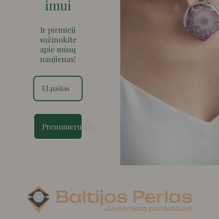
imui
Ir pirmieji
sužinokite
apie mūsų
naujienas!
Prenumeruoti