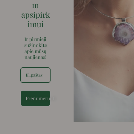
m
apsipirk
imui
Ir pirmieji
sužinokite
apie mūsų
naujienas!
Prenumeruoti