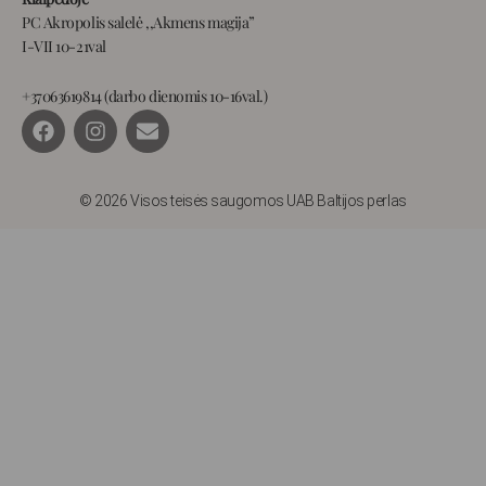
PC Akropolis salelė ,,Akmens magija”
I-VII 10-21val
+37063619814 (darbo dienomis 10-16val.)
F
I
E
a
n
n
c
s
v
e
t
e
b
a
l
© 2026 Visos teisės saugomos UAB Baltijos perlas
o
g
o
o
r
p
k
a
e
m