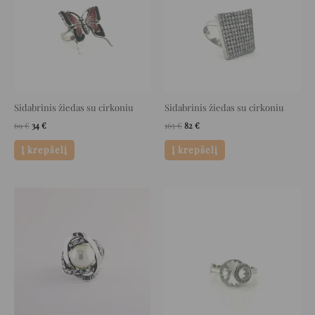
Sidabrinis žiedas su cirkoniu
Sidabrinis žiedas su cirkoniu
69
€
34
€
165
€
82
€
Į krepšelį
Į krepšelį
Original
Current
Original
Current
price
price
price
price
was:
is:
was:
is:
66 €.
33 €.
89 €.
44 €.