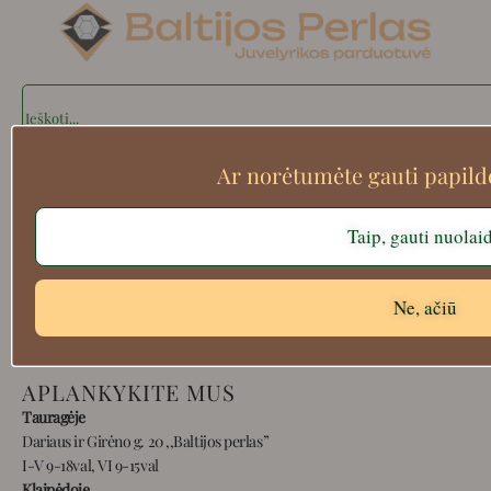
Search
Ar norėtumėte gauti papil
Apie mus
Taip, gauti nuolai
Atsiskaitymo informacija
Prekių grąžinimas
Pristatymas
Ne, ačiū
Privatumas
Prekių pirkimo – pardavimo taisyklės
APLANKYKITE MUS
Tauragėje
Dariaus ir Girėno g. 20 ,,Baltijos perlas”
I-V 9-18val, VI 9-15val
Klaipėdoje