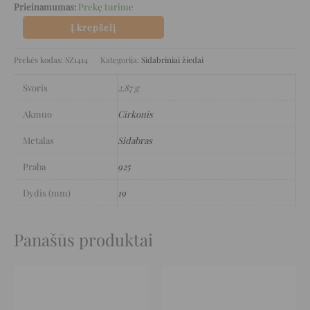
Prieinamumas:
Prekę turime
Į krepšelį
Prekės kodas:
SZ1414
Kategorija:
Sidabriniai žiedai
Svoris
2,87 g
Akmuo
Cirkonis
Metalas
Sidabras
Praba
925
Dydis (mm)
19
Panašūs produktai
Original
Current
Original
Current
price
price
price
price
was:
is:
was:
is:
69 €.
34 €.
165 €.
82 €.