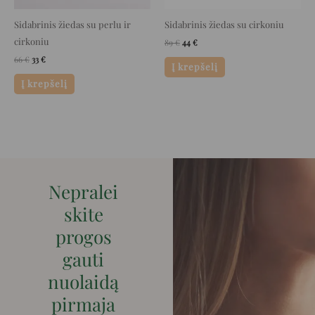
Sidabrinis žiedas su perlu ir
Sidabrinis žiedas su cirkoniu
cirkoniu
89
€
44
€
66
€
33
€
Į krepšelį
Į krepšelį
Nepralei
skite
progos
gauti
nuolaidą
pirmaja