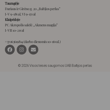
Tauragėje
Dariaus ir Girėno g. 20 ,,Baltijos perlas”
I-V 9-18val, VI 9-15val
Klaipėdoje
PC Akropolis salelė ,,Akmens magija”
I-VII 10-21val
+37063619814 (darbo dienomis 10-16val.)
F
I
E
a
n
n
c
s
v
e
t
e
b
a
l
© 2026 Visos teisės saugomos UAB Baltijos perlas
o
g
o
o
r
p
k
a
e
m