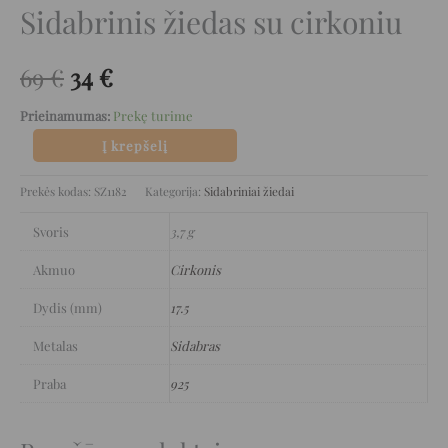
Sidabrinis žiedas su cirkoniu
69
€
34
€
Prieinamumas:
Prekę turime
Į krepšelį
Prekės kodas:
SZ1182
Kategorija:
Sidabriniai žiedai
Svoris
3,7 g
Akmuo
Cirkonis
Dydis (mm)
17.5
Metalas
Sidabras
Praba
925