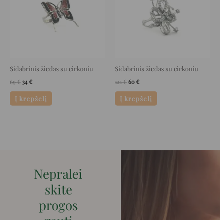
Sidabrinis žiedas su cirkoniu
Sidabrinis žiedas su cirkoniu
69
€
34
€
121
€
60
€
Į krepšelį
Į krepšelį
Nepralei
skite
progos