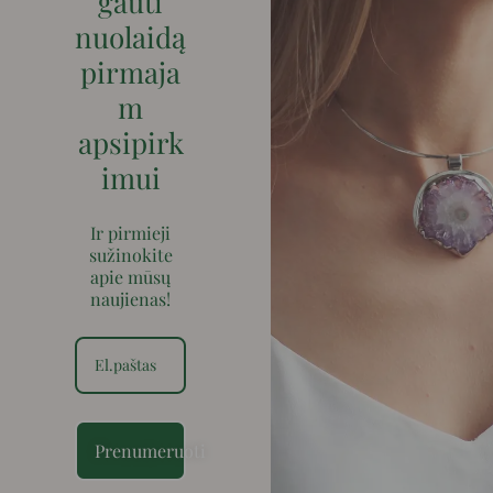
gauti
nuolaidą
pirmaja
m
apsipirk
imui
Ir pirmieji
sužinokite
apie mūsų
naujienas!
Prenumeruoti