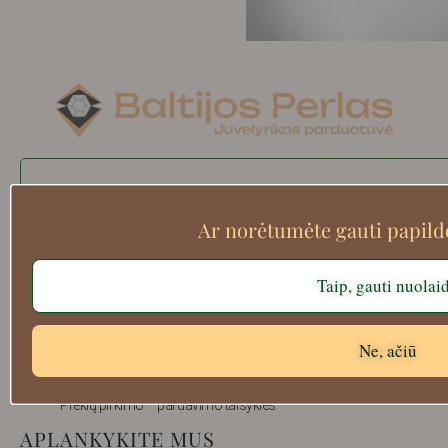
Search
Ar norėtumėte gauti papil
Apie mus
Taip, gauti nuolai
Atsiskaitymo informacija
Prekių grąžinimas
Ne, ačiū
Pristatymas
Privatumas
Prekių pirkimo – pardavimo taisyklės
APLANKYKITE MUS