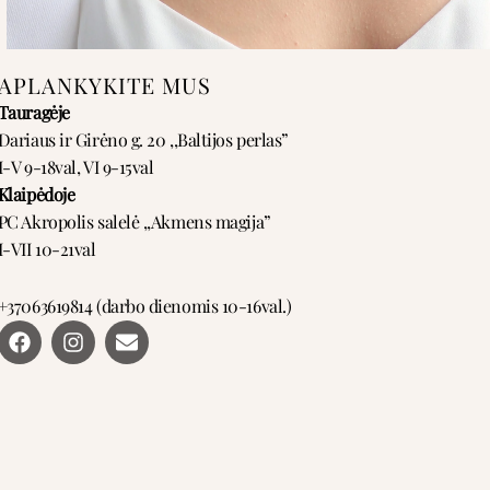
APLANKYKITE MUS
Tauragėje
Dariaus ir Girėno g. 20 ,,Baltijos perlas”
I-V 9-18val, VI 9-15val
Klaipėdoje
PC Akropolis salelė ,,Akmens magija”
I-VII 10-21val
+37063619814 (darbo dienomis 10-16val.)
F
I
E
a
n
n
c
s
v
e
t
e
b
a
l
o
g
o
o
r
p
k
a
e