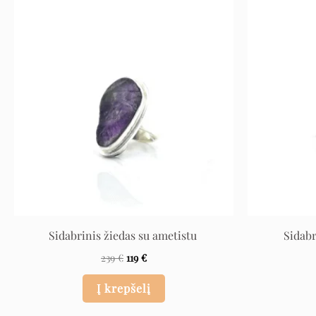
Original
Current
price
price
was:
is:
239 €.
119 €.
Sidabrinis žiedas su ametistu
Sidabr
239
€
119
€
Į krepšelį