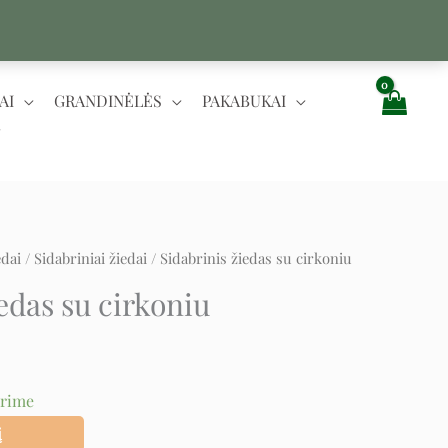
AI
GRANDINĖLĖS
PAKABUKAI
edai
/
Sidabriniai žiedai
/ Sidabrinis žiedas su cirkoniu
t
edas su cirkoniu
urime
į