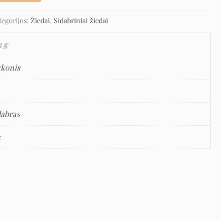
tegorijos:
Žiedai
,
Sidabriniai žiedai
3 g
rkonis
dabras
5