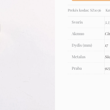
Prekės kodas:
SZ1036
Ka
Svoris
3,3
Akmuo
Ci
Dydis (mm)
17
Metalas
Si
Praba
92