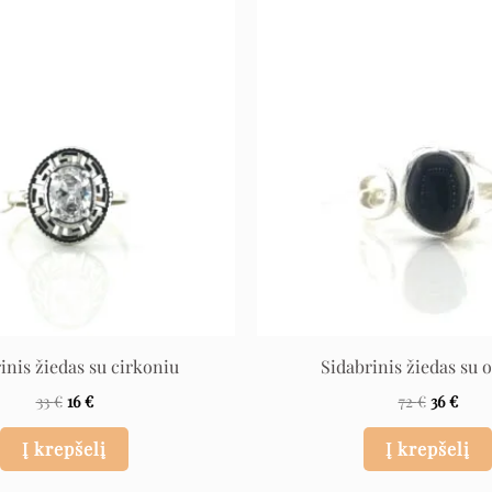
Original
Current
Original
Curr
price
price
price
price
was:
is:
was:
is:
33 €.
16 €.
72 €.
36 €.
inis žiedas su cirkoniu
Sidabrinis žiedas su 
33
€
16
€
72
€
36
€
Į krepšelį
Į krepšelį