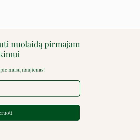
auti nuolaidą pirmajam
rkimui
 apie mūsų naujienas!
ruoti