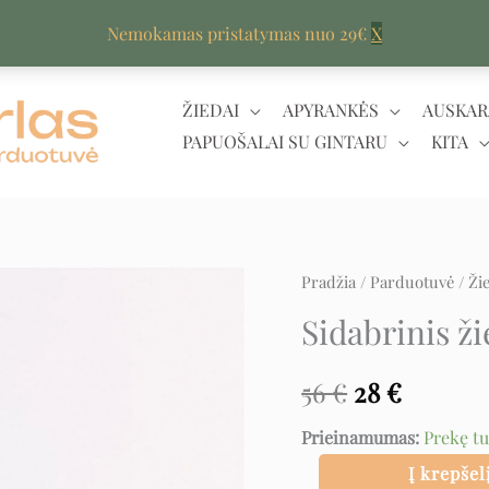
Nemokamas pristatymas nuo 29€
X
ŽIEDAI
APYRANKĖS
AUSKAR
PAPUOŠALAI SU GINTARU
KITA
produkto
Pradžia
/
Parduotuvė
/
Ži
Original
Curren
kiekis:
Sidabrinis ži
price
price
Sidabrinis
žiedas
was:
is:
56
€
28
€
su
56 €.
28 €.
Prieinamumas:
Prekę t
cirkoniu
Į krepšel