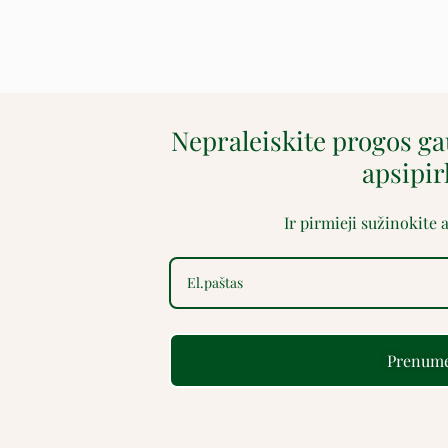
Nepraleiskite progos g
apsipi
Ir pirmieji sužinokite
Prenume