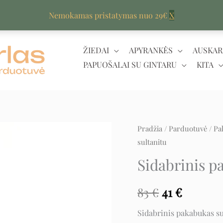
Nemokamas pristatymas nuo 29€
X
ŽIEDAI
APYRANKĖS
AUSKAR
PAPUOŠALAI SU GINTARU
KITA
Pradžia
/
Parduotuvė
/
Pa
Original
Curren
sultanitu
price
price
Sidabrinis p
was:
is:
83
€
41
€
83 €.
41 €.
Sidabrinis pakabukas su