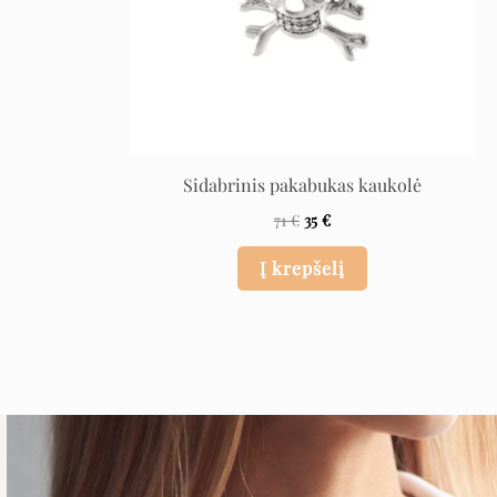
Sidabrinis pakabukas kaukolė
71
€
35
€
Į krepšelį