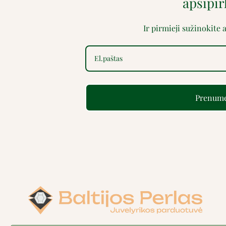
apsipi
Ir pirmieji sužinokite
Prenume