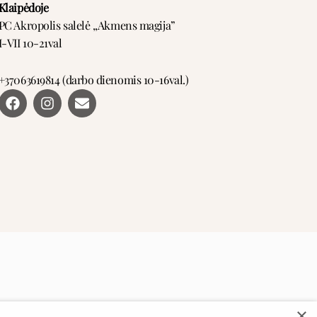
Klaipėdoje
PC Akropolis salelė ,,Akmens magija”
I-VII 10-21val
+37063619814 (darbo dienomis 10-16val.)
F
I
E
a
n
n
c
s
v
e
t
e
b
a
l
o
g
o
o
r
p
k
a
e
m
×