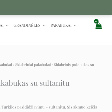
AI
GRANDINĖLĖS
PAKABUKAI
kabukai
/
Sidabriniai pakabukai
/ Sidabrinis pakabukas su
t
akabukas su sultanitu
 Turkijos pasididžiavimu – sultanitu. Šis akmuo keičia