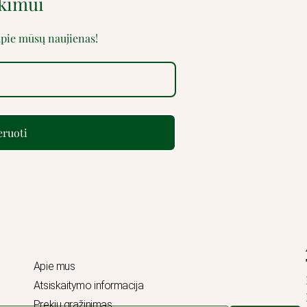
rkimui
 apie mūsų naujienas!
ruoti
Apie mus
Atsiskaitymo informacija
Prekių grąžinimas