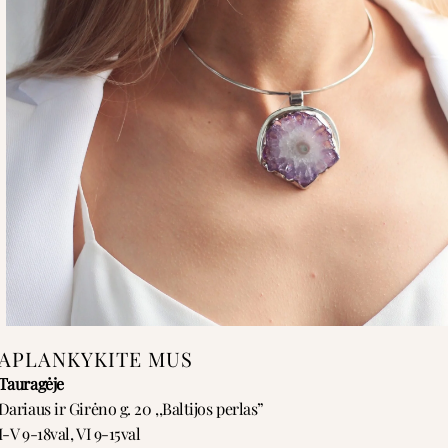
APLANKYKITE MUS
Tauragėje
Dariaus ir Girėno g. 20 ,,Baltijos perlas”
I-V 9-18val, VI 9-15val