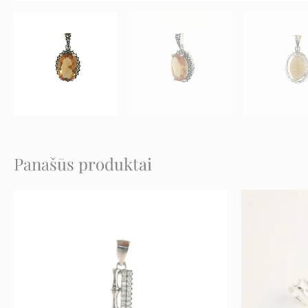
Panašūs produktai
Original
Current
price
price
was:
is:
21 €.
10 €.