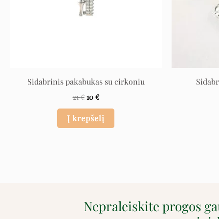
Sidabrinis pakabukas su cirkoniu
Sidabr
21
€
10
€
Į krepšelį
Nepraleiskite progos g