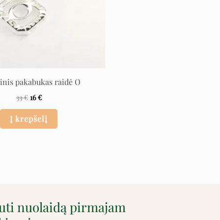
inis pakabukas raidė O
33
€
16
€
Į krepšelį
auti nuolaidą pirmajam