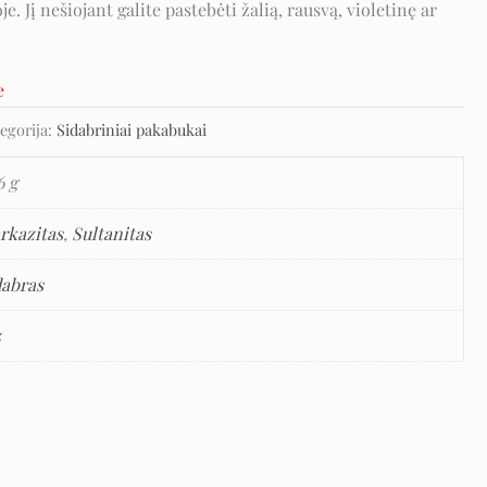
je. Jį nešiojant galite pastebėti žalią, rausvą, violetinę ar
e
egorija:
Sidabriniai pakabukai
6 g
rkazitas
,
Sultanitas
dabras
5