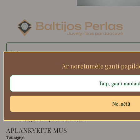
Search
Ar norėtumėte gauti papil
Apie mus
Taip, gauti nuolai
Atsiskaitymo informacija
Prekių grąžinimas
Ne, ačiū
Pristatymas
Privatumas
Prekių pirkimo – pardavimo taisyklės
APLANKYKITE MUS
Tauragėje