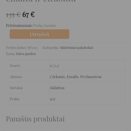
135
€
67
€
Prieinamumas:
Prekę turime
Į krepšelį
Prekės kodas:
SP1293
Kategorija:
Sidabriniai pakabukai
Žyma:
Eden garden
Svoris
6,73 g
Akmuo
Cirkonis
,
Emalis
,
Perlamutras
Metalas
Sidabras
Praba
925
Panašūs produktai