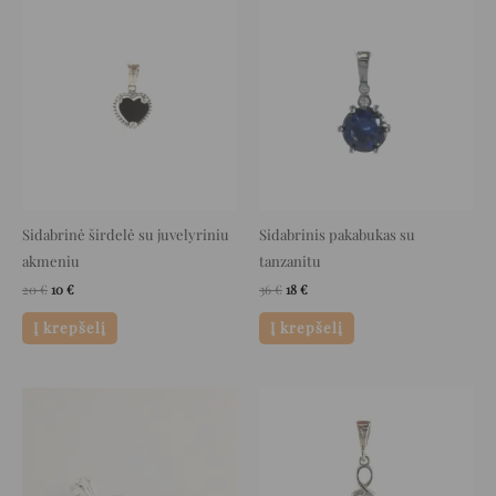
Original
Current
Original
Current
price
price
price
price
was:
is:
was:
is:
20 €.
10 €.
36 €.
18 €.
Sidabrinė širdelė su juvelyriniu
Sidabrinis pakabukas su
akmeniu
tanzanitu
20
€
10
€
36
€
18
€
Į krepšelį
Į krepšelį
Original
Current
Original
Current
price
price
price
price
was:
is:
was:
is:
33 €.
16 €.
49 €.
24 €.