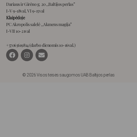
Dariaus ir Girėno g. 20 ,,Baltijos perlas”
I-V 9-18val, VI 9-15val
Klaipėdoje
PC Akropolis salelė ,,Akmens magija”
I-VII 10-21val
+37063619814 (darbo dienomis 10-16val.)
F
I
E
a
n
n
c
s
v
e
t
e
b
a
l
© 2026 Visos teisės saugomos UAB Baltijos perlas
o
g
o
o
r
p
k
a
e
m