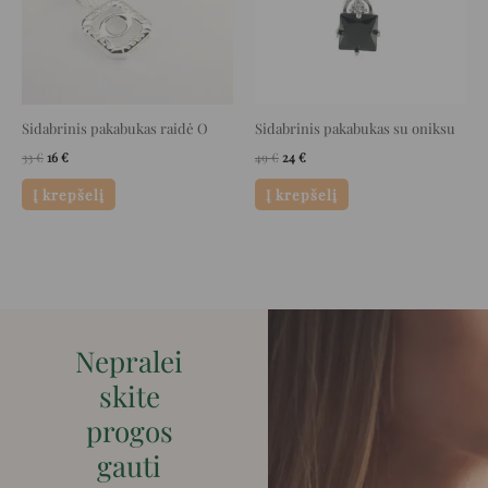
Sidabrinis pakabukas raidė O
Sidabrinis pakabukas su oniksu
33
€
16
€
49
€
24
€
Į krepšelį
Į krepšelį
Nepralei
skite
progos
gauti