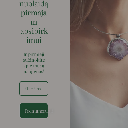
nuolaidą
pirmaja
m
apsipirk
imui
Ir pirmieji
sužinokite
apie mūsų
naujienas!
Prenumeruoti