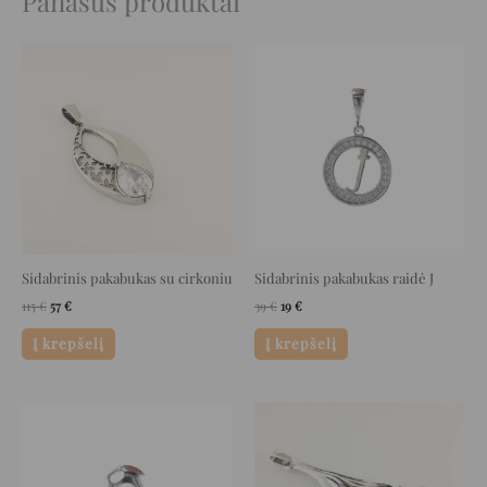
Panašūs produktai
Original
Current
Original
Current
price
price
price
price
was:
is:
was:
is:
115 €.
57 €.
39 €.
19 €.
Sidabrinis pakabukas su cirkoniu
Sidabrinis pakabukas raidė J
115
€
57
€
39
€
19
€
Į krepšelį
Į krepšelį
Original
Current
Original
Current
price
price
price
price
was:
is:
was:
is:
81 €.
40 €.
229 €.
114 €.