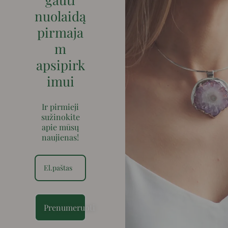
nuolaidą
pirmaja
m
apsipirk
imui
Ir pirmieji
sužinokite
apie mūsų
naujienas!
Prenumeruoti