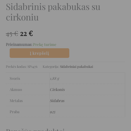
Sidabrinis pakabukas su
cirkoniu
45
€
22
€
Prieinamumas:
Prekę turime
Į krepšelį
Prekės kodas:
SP1476
Kategorija:
Sidabriniai pakabukai
Svoris
1,88 g
Akmuo
Cirkonis
Metalas
Sidabras
Praba
925