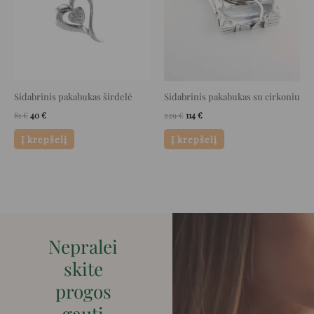
Sidabrinis pakabukas širdelė
Sidabrinis pakabukas su cirkoniu
81
€
40
€
229
€
114
€
Į krepšelį
Į krepšelį
Nepralei
skite
progos
gauti