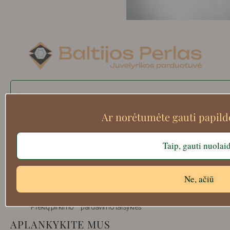
Search
Ar norėtumėte gauti papil
Apie mus
Taip, gauti nuolai
Atsiskaitymo informacija
Prekių grąžinimas
Ne, ačiū
Pristatymas
Privatumas
Prekių pirkimo – pardavimo taisyklės
APLANKYKITE MUS