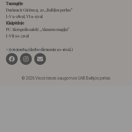
Tauragėje
Dariaus ir Girėno g. 20 ,,Baltijos perlas”
I-V 9-18val, VI 9-15val
Klaipėdoje
PC Akropolis salelė ,,Akmens magija”
I-VII 10-21val
+37063619814 (darbo dienomis 10-16val.)
F
I
E
a
n
n
c
s
v
e
t
e
b
a
l
© 2026 Visos teisės saugomos UAB Baltijos perlas
o
g
o
o
r
p
k
a
e
m