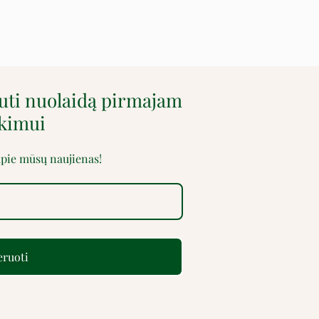
auti nuolaidą pirmajam
rkimui
 apie mūsų naujienas!
ruoti