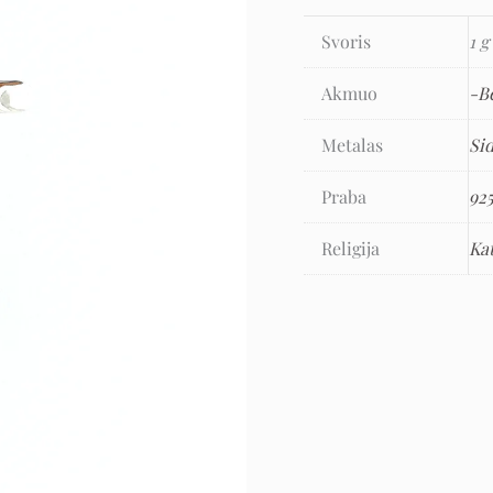
Svoris
1 g
Akmuo
-B
Metalas
Si
Praba
92
Religija
Ka