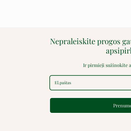
Nepraleiskite progos g
apsipi
Ir pirmieji sužinokite
Prenume