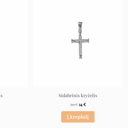
ent
Original
Current
price
price
was:
is:
29 €.
14 €.
is
Sidabrinis kryželis
29
€
14
€
Į krepšelį