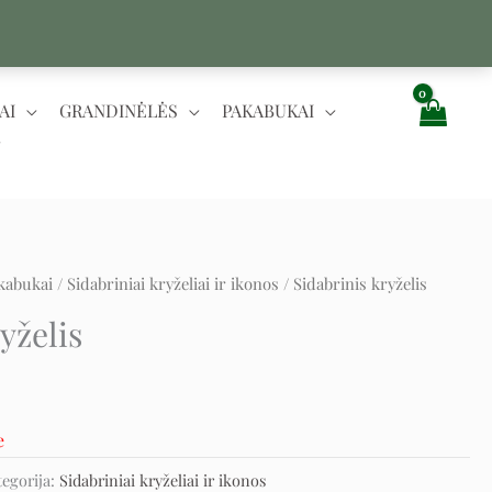
AI
GRANDINĖLĖS
PAKABUKAI
kabukai
/
Sidabriniai kryželiai ir ikonos
/ Sidabrinis kryželis
yželis
e
tegorija:
Sidabriniai kryželiai ir ikonos