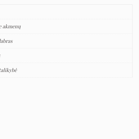
e akmenų
dabras
5
talikybė