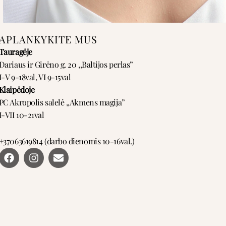
APLANKYKITE MUS
Tauragėje
Dariaus ir Girėno g. 20 ,,Baltijos perlas”
I-V 9-18val, VI 9-15val
Klaipėdoje
PC Akropolis salelė ,,Akmens magija”
I-VII 10-21val
+37063619814 (darbo dienomis 10-16val.)
F
I
E
a
n
n
c
s
v
e
t
e
b
a
l
o
g
o
o
r
p
k
a
e