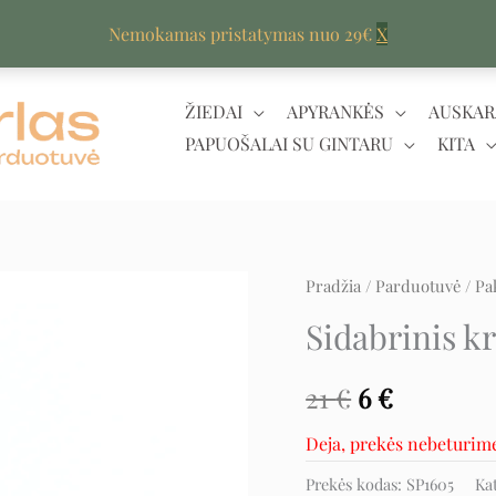
Nemokamas pristatymas nuo 29€
X
ŽIEDAI
APYRANKĖS
AUSKAR
PAPUOŠALAI SU GINTARU
KITA
Pradžia
/
Parduotuvė
/
Pa
Original
Current
Sidabrinis kr
price
price
was:
is:
21
€
6
€
21 €.
6 €.
Deja, prekės nebeturim
Prekės kodas:
SP1605
Ka