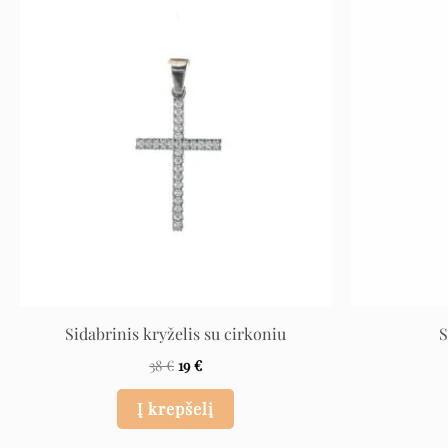
Original
Current
price
price
was:
is:
38 €.
19 €.
Sidabrinis kryželis su cirkoniu
S
38
€
19
€
Į krepšelį