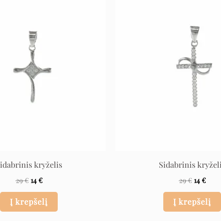
Original
Current
Original
Curr
price
price
price
price
was:
is:
was:
is:
29 €.
14 €.
29 €.
14 €.
idabrinis kryželis
Sidabrinis kryžel
29
€
14
€
29
€
14
€
Į krepšelį
Į krepšelį