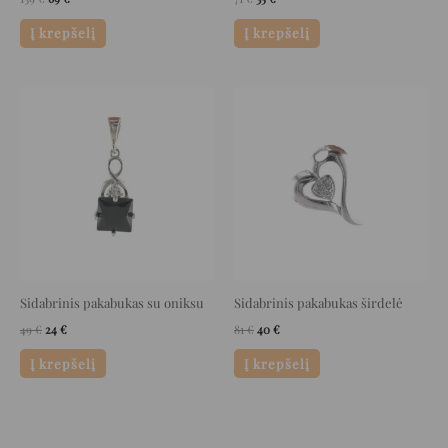
Į krepšelį
Į krepšelį
Original
Current
Original
Current
price
price
price
price
was:
is:
was:
is:
49 €.
24 €.
81 €.
40 €.
Sidabrinis pakabukas su oniksu
Sidabrinis pakabukas širdelė
49
€
24
€
81
€
40
€
Į krepšelį
Į krepšelį