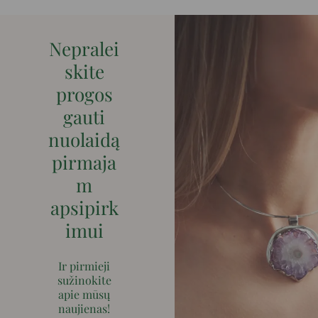
Nepralei
skite
progos
gauti
nuolaidą
pirmaja
m
apsipirk
imui
Ir pirmieji
sužinokite
apie mūsų
naujienas!