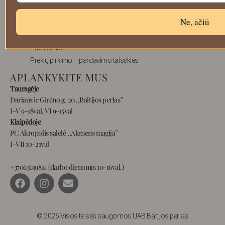
Atsiskaitymo informacija
Ne, ačiū
Prekių grąžinimas
Pristatymas
Privatumas
Prekių pirkimo – pardavimo taisyklės
APLANKYKITE MUS
Tauragėje
Dariaus ir Girėno g. 20 ,,Baltijos perlas”
I-V 9-18val, VI 9-15val
Klaipėdoje
PC Akropolis salelė ,,Akmens magija”
I-VII 10-21val
+37063619814 (darbo dienomis 10-16val.)
F
I
E
a
n
n
c
s
v
e
t
e
b
a
l
© 2026 Visos teisės saugomos UAB Baltijos perlas