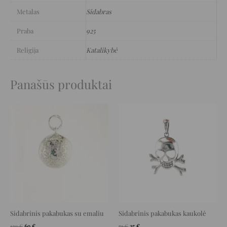
Metalas
Sidabras
Praba
925
Religija
Katalikybė
Panašūs produktai
Original
Current
Original
Current
price
price
price
price
was:
is:
was:
is:
139 €.
69 €.
71 €.
35 €.
Sidabrinis pakabukas su emaliu
Sidabrinis pakabukas kaukolė
139
€
69
€
71
€
35
€