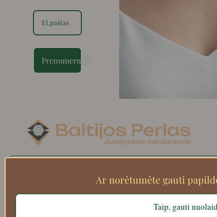
Prenumeruoti
Search
Ar norėtumėte gauti papil
Taip, gauti nuolai
Apie mus