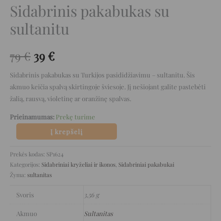
Sidabrinis pakabukas su
sultanitu
79
€
39
€
Sidabrinis pakabukas su Turkijos pasididžiavimu – sultanitu. Šis
akmuo keičia spalvą skirtingoje šviesoje. Jį nešiojant galite pastebėti
žalią, rausvą, violetinę ar oranžinę spalvas.
Prieinamumas:
Prekę turime
Į krepšelį
Prekės kodas:
SP1624
Kategorijos:
Sidabriniai kryželiai ir ikonos
,
Sidabriniai pakabukai
Žyma:
sultanitas
Svoris
3,56 g
Akmuo
Sultanitas