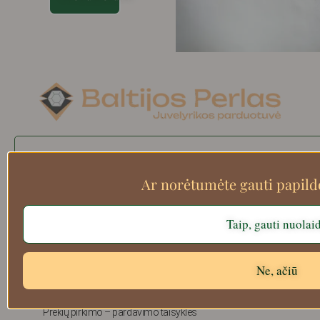
Search
Ar norėtumėte gauti papil
Taip, gauti nuolai
Apie mus
Atsiskaitymo informacija
Prekių grąžinimas
Ne, ačiū
Pristatymas
Privatumas
Prekių pirkimo – pardavimo taisyklės