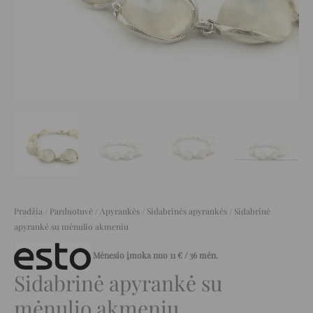
Pradžia
/
Parduotuvė
/
Apyrankės
/
Sidabrinės apyrankės
/ Sidabrinė
apyrankė su mėnulio akmeniu
Mėnesio įmoka nuo
11
€
/ 36 mėn.
Sidabrinė apyrankė su
mėnulio akmeniu