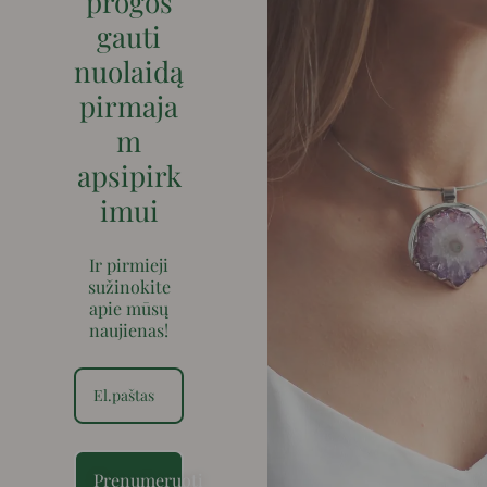
progos
gauti
nuolaidą
pirmaja
m
apsipirk
imui
Ir pirmieji
sužinokite
apie mūsų
naujienas!
Prenumeruoti