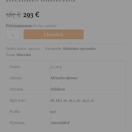
587
€
293
€
Prieinamumas:
Prekę turime
Į krepšelį
Prekės kodas:
Aps2033
Kategorija:
Sidabrinės apyrankės
Žyma:
Mineralai
Svoris
22,36 g
Akmuo
Mėnulio akmuo
Metalas
Sidabras
Ilgis (cm)
18
,
18,5
,
19
,
19,5
,
20
,
20,5
,
21
Praba
925
Pynimas
Assembled