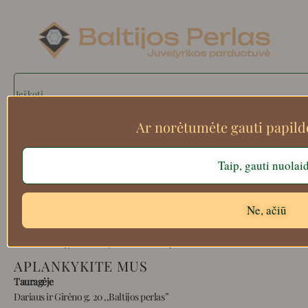
Search
Ar norėtumėte gauti papil
Apie mus
Taip, gauti nuolai
Atsiskaitymo informacija
Prekių grąžinimas
Ne, ačiū
Pristatymas
Privatumas
Prekių pirkimo – pardavimo taisyklės
APLANKYKITE MUS
Tauragėje
Dariaus ir Girėno g. 20 ,,Baltijos perlas”