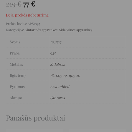
219
€
77
€
Deja, prekės nebeturime
Prekės kodas:
APS1097
Kategorijos:
Gintarinės apyrankės
,
Sidabrinės apyrankės
Svoris
10,37 g
Praba
925
Metalas
Sidabras
Ilgis (cm)
18
,
18,5
,
19
,
19,5
,
20
Pynimas
Assembled
Akmuo
Gintaras
Panašūs produktai
Original
Current
Original
Current