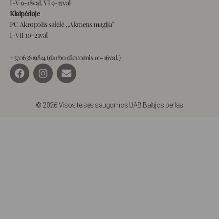
I-V 9-18val, VI 9-15val
Klaipėdoje
PC Akropolis salelė ,,Akmens magija”
I-VII 10-21val
+37063619814 (darbo dienomis 10-16val.)
F
I
E
a
n
n
c
s
v
e
t
e
b
a
l
© 2026 Visos teisės saugomos UAB Baltijos perlas
o
g
o
o
r
p
k
a
e
m