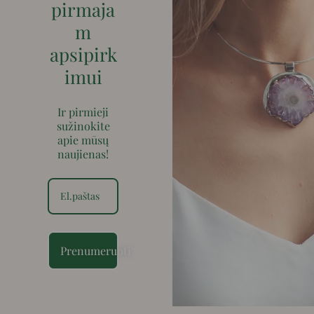
pirmaja
m
apsipirk
imui
Ir pirmieji
sužinokite
apie mūsų
naujienas!
Prenumeruoti