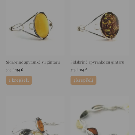
price
price
price
price
was:
is:
was:
is:
309 €.
154 €.
329 €.
164 €.
Sidabrinė apyrankė su gintaru
Sidabrinė apyrankė su gintaru
309
€
154
€
329
€
164
€
Į krepšelį
Į krepšelį
Original
Current
Original
Current
price
price
price
price
was:
is:
was:
is:
208 €.
104 €.
189 €.
94 €.