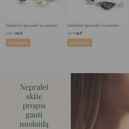
Sidabrinė apyrankė su gintaru
Sidabrinė apyrankė su gintaru
208
€
104
€
189
€
94
€
Į krepšelį
Į krepšelį
Nepralei
skite
progos
gauti
nuolaidą