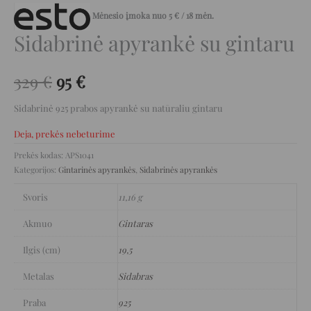
Mėnesio įmoka nuo
5
€
/ 18 mėn.
Sidabrinė apyrankė su gintaru
329
€
95
€
Sidabrinė 925 prabos apyrankė su natūraliu gintaru
Deja, prekės nebeturime
Prekės kodas:
APS1041
Kategorijos:
Gintarinės apyrankės
,
Sidabrinės apyrankės
Svoris
11,16 g
Akmuo
Gintaras
Ilgis (cm)
19,5
Metalas
Sidabras
Praba
925