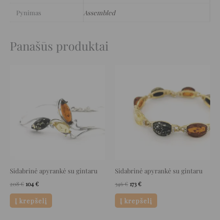
Pynimas
Assembled
Panašūs produktai
Original
Current
Original
Current
price
price
price
price
was:
is:
was:
is:
208 €.
104 €.
346 €.
173 €.
Sidabrinė apyrankė su gintaru
Sidabrinė apyrankė su gintaru
208
€
104
€
346
€
173
€
Į krepšelį
Į krepšelį