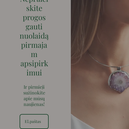
skite
progos
gauti
nuolaidą
pirmaja
m
apsipirk
imui
Ir pirmieji
sužinokite
apie mūsų
naujienas!