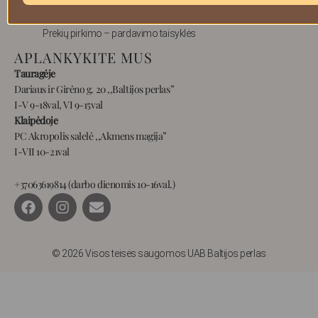
Privatumas
Prekių pirkimo – pardavimo taisyklės
APLANKYKITE MUS
Tauragėje
Dariaus ir Girėno g. 20 ,,Baltijos perlas”
I-V 9-18val, VI 9-15val
Klaipėdoje
PC Akropolis salelė ,,Akmens magija”
I-VII 10-21val
+37063619814 (darbo dienomis 10-16val.)
F
I
E
a
n
n
c
s
v
e
t
e
b
a
l
© 2026 Visos teisės saugomos UAB Baltijos perlas
o
g
o
o
r
p
k
a
e
m