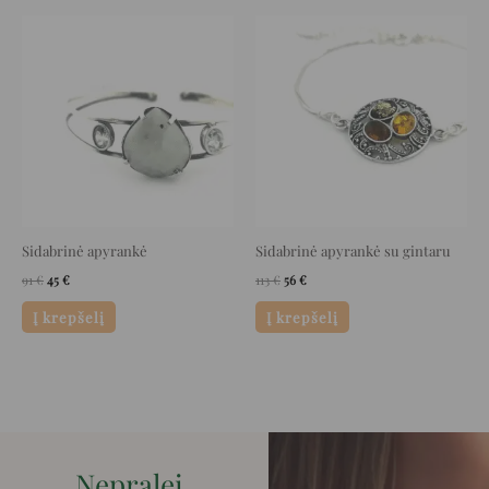
Original
Current
Original
Current
price
price
price
price
was:
is:
was:
is:
91 €.
45 €.
113 €.
56 €.
Sidabrinė apyrankė
Sidabrinė apyrankė su gintaru
91
€
45
€
113
€
56
€
Į krepšelį
Į krepšelį
Nepralei