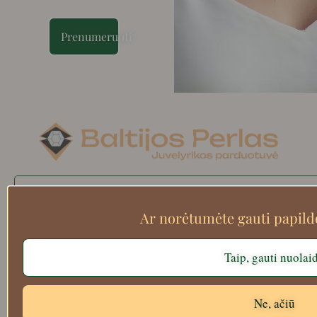
Prenumeruoti
Search
Ar norėtumėte gauti papil
Taip, gauti nuolai
Apie mus
Atsiskaitymo informacija
Prekių grąžinimas
Ne, ačiū
Pristatymas