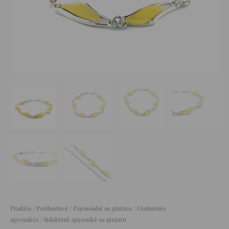
Pradžia
/
Parduotuvė
/
Papuošalai su gintaru
/
Gintarinės
apyrankės
/ Sidabrinė apyrankė su gintaru