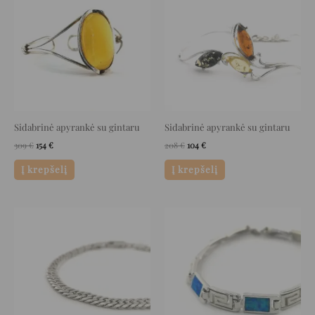
was:
is:
was:
is:
309 €.
154 €.
208 €.
104 €.
Sidabrinė apyrankė su gintaru
Sidabrinė apyrankė su gintaru
309
€
154
€
208
€
104
€
Į krepšelį
Į krepšelį
Original
Current
Original
Current
price
price
price
price
was:
is:
was:
is:
308 €.
154 €.
323 €.
161 €.