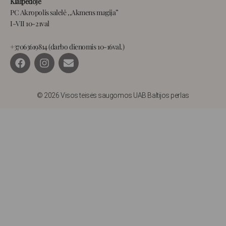
Klaipėdoje
PC Akropolis salelė ,,Akmens magija”
I-VII 10-21val
+37063619814 (darbo dienomis 10-16val.)
F
I
E
a
n
n
c
s
v
e
t
e
b
a
l
© 2026 Visos teisės saugomos UAB Baltijos perlas
o
g
o
o
r
p
k
a
e
m