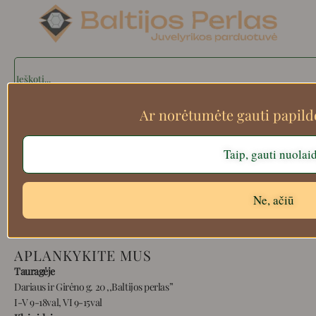
Search
Ar norėtumėte gauti papil
Apie mus
Taip, gauti nuolai
Atsiskaitymo informacija
Prekių grąžinimas
Pristatymas
Ne, ačiū
Privatumas
Prekių pirkimo – pardavimo taisyklės
APLANKYKITE MUS
Tauragėje
Dariaus ir Girėno g. 20 ,,Baltijos perlas”
I-V 9-18val, VI 9-15val