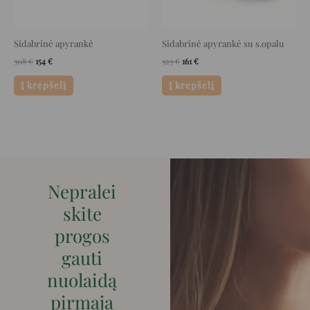
Sidabrinė apyrankė
Sidabrinė apyrankė su s.opalu
308
€
154
€
323
€
161
€
Į krepšelį
Į krepšelį
Nepralei
skite
progos
gauti
nuolaidą
pirmaja