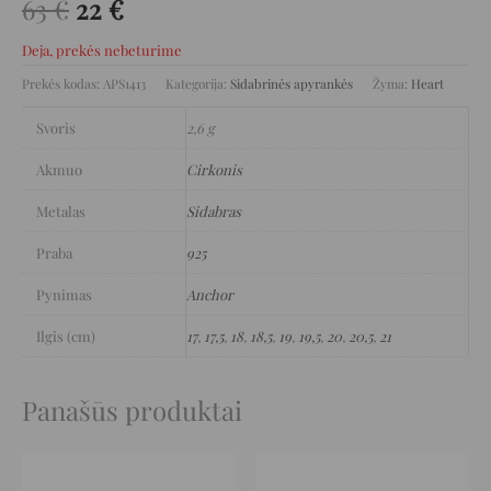
63
€
22
€
Deja, prekės nebeturime
Prekės kodas:
APS1413
Kategorija:
Sidabrinės apyrankės
Žyma:
Heart
Svoris
2,6 g
Akmuo
Cirkonis
Metalas
Sidabras
Praba
925
Pynimas
Anchor
Ilgis (cm)
17
,
17,5
,
18
,
18,5
,
19
,
19,5
,
20
,
20,5
,
21
Panašūs produktai
Original
Current
Original
Current
price
price
price
price