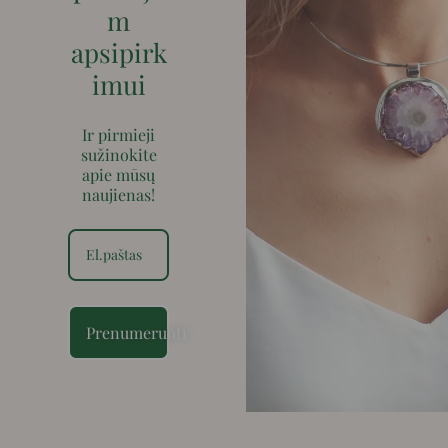
m
apsipirk
imui
Ir pirmieji
sužinokite
apie mūsų
naujienas!
Prenumeruoti