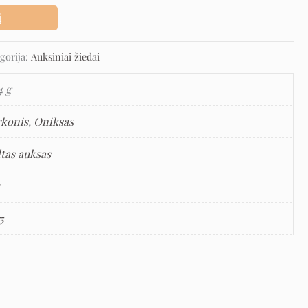
į
gorija:
Auksiniai žiedai
4 g
rkonis
,
Oniksas
ltas auksas
5
75