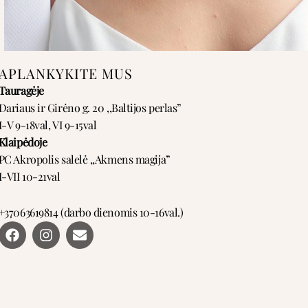
APLANKYKITE MUS
Tauragėje
Dariaus ir Girėno g. 20 ,,Baltijos perlas”
I-V 9-18val, VI 9-15val
Klaipėdoje
PC Akropolis salelė ,,Akmens magija”
I-VII 10-21val
+37063619814 (darbo dienomis 10-16val.)
F
I
E
a
n
n
c
s
v
e
t
e
b
a
l
o
g
o