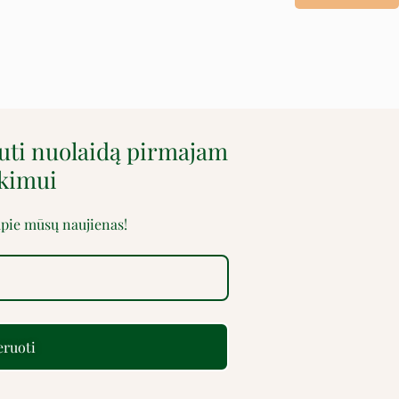
auti nuolaidą pirmajam
rkimui
 apie mūsų naujienas!
ruoti