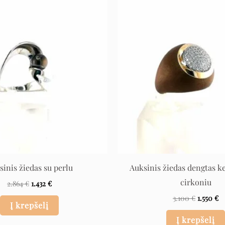
Original
Current
Original
C
price
price
price
pr
was:
is:
was:
is:
2.864 €.
1.432 €.
3.100 €.
1.
sinis žiedas su perlu
Auksinis žiedas dengtas k
cirkoniu
2.864
€
1.432
€
3.100
€
1.550
€
Į krepšelį
Į krepšelį