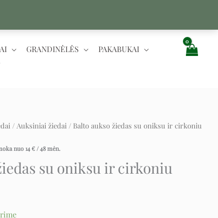
AI
GRANDINĖLĖS
PAKABUKAI
edai
/
Auksiniai žiedai
/ Balto aukso žiedas su oniksu ir cirkoniu
ent
įmoka nuo
14
€
/ 48 mėn.
iedas su oniksu ir cirkoniu
.
urime