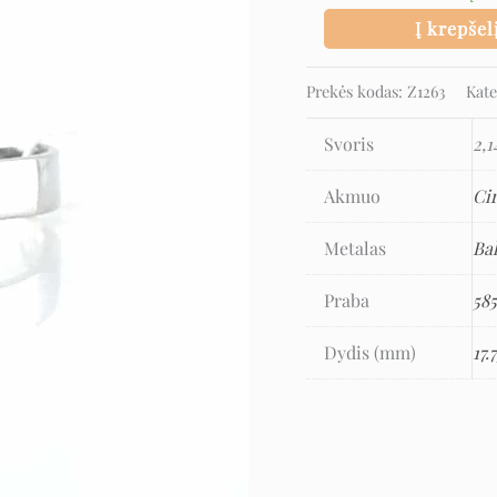
ir
Į krepšel
cirkoniu
Prekės kodas:
Z1263
Kate
Svoris
2,1
Akmuo
Ci
Metalas
Ba
Praba
58
Dydis (mm)
17.