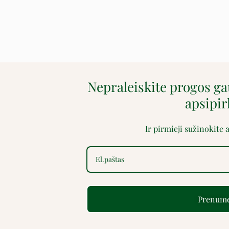
Nepraleiskite progos g
apsipi
Ir pirmieji sužinokite
Prenume