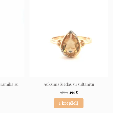
urrent
Original
Current
ice
price
price
was:
is:
550 €.
989 €.
494 €.
eramika su
Auksinis žiedas su sultanitu
989
€
494
€
Į krepšelį