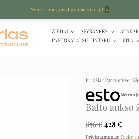
Nemokamas pristatymas nuo 29€
X
ŽIEDAI
APYRANKĖS
AUSKAR
PAPUOŠALAI SU GINTARU
KITA
produkto
Pradžia
/
Parduotuvė
/
Ži
Original
Curr
kiekis:
price
price
Mėnesio 
Balto
Balto aukso ž
aukso
was:
is:
žiedas
856 €.
428 €
856
€
428
€
su
oniksu
Prieinamumas:
Prekę t