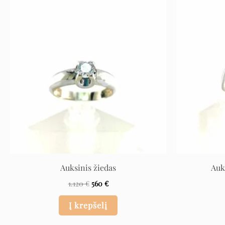
Original
Current
price
price
was:
is:
1.120 €.
560 €.
Auksinis žiedas
Auk
1.120
€
560
€
Į krepšelį