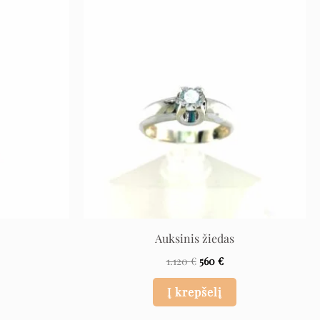
rrent
Original
Current
ice
price
price
was:
is:
 €.
1.120 €.
560 €.
Auksinis žiedas
1.120
€
560
€
Į krepšelį