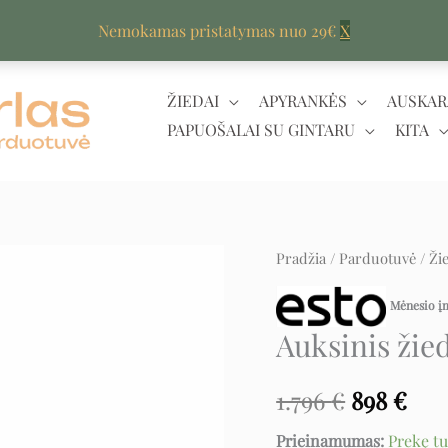
Nemokamas pristatymas nuo 29€
X
ŽIEDAI
APYRANKĖS
AUSKAR
PAPUOŠALAI SU GINTARU
KITA
produkto
Pradžia
/
Parduotuvė
/
Ži
Original
Cur
kiekis:
price
pri
Mėnesio 
Auksinis
Auksinis žie
žiedas
was:
is:
su
1.796 €.
898 
1.796
€
898
€
cirkoniu
Prieinamumas:
Prekę t