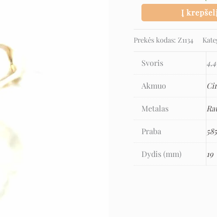
Į krepšel
Prekės kodas:
Z1134
Kate
Svoris
4,4
Akmuo
Ci
Metalas
Ra
Praba
58
Dydis (mm)
19