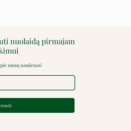
auti nuolaidą pirmajam
rkimui
 apie mūsų naujienas!
ruoti