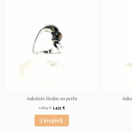
Original
Current
price
price
was:
is:
2.864 €.
1.432 €.
Auksinis žiedas su perlu
Auks
2.864
€
1.432
€
Į krepšelį