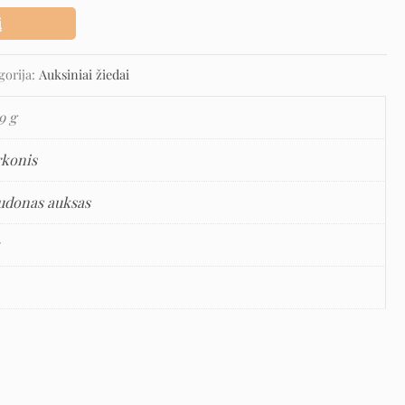
į
gorija:
Auksiniai žiedai
9 g
rkonis
udonas auksas
5