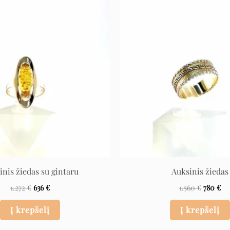
Original
Current
Original
Cu
price
price
price
pr
was:
is:
was:
is:
1.272 €.
636 €.
1.560 €.
780
inis žiedas su gintaru
Auksinis žiedas
1.272
€
636
€
1.560
€
780
€
Į krepšelį
Į krepšelį