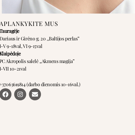
APLANKYKITE MUS
Tauragėje
Dariaus ir Girėno g. 20 ,,Baltijos perlas”
I-V 9-18val, VI 9-15val
Klaipėdoje
PC Akropolis salelė ,,Akmens magija”
I-VII 10-21val
+37063619814 (darbo dienomis 10-16val.)
F
I
E
a
n
n
c
s
v
e
t
e
b
a
l
o
g
o
o
r
p
k
a
e