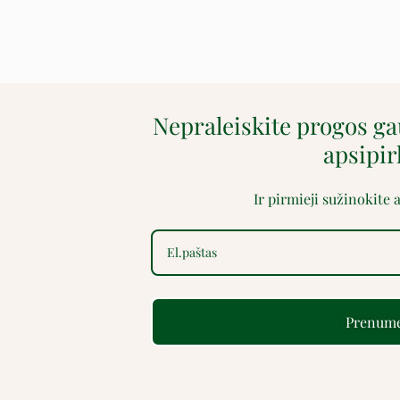
Nepraleiskite progos g
apsipi
Ir pirmieji sužinokite
Prenume