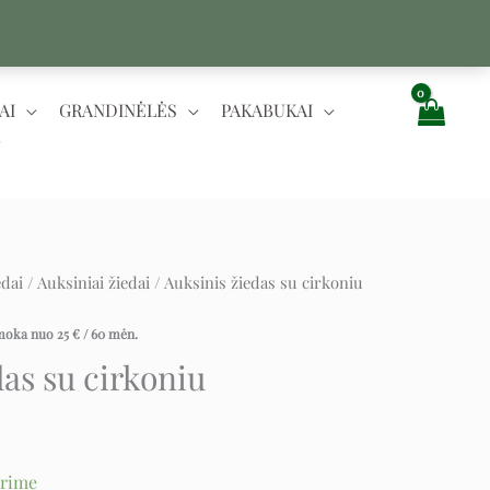
AI
GRANDINĖLĖS
PAKABUKAI
edai
/
Auksiniai žiedai
/ Auksinis žiedas su cirkoniu
rent
ce
įmoka nuo
25
€
/ 60 mėn.
das su cirkoniu
€.
urime