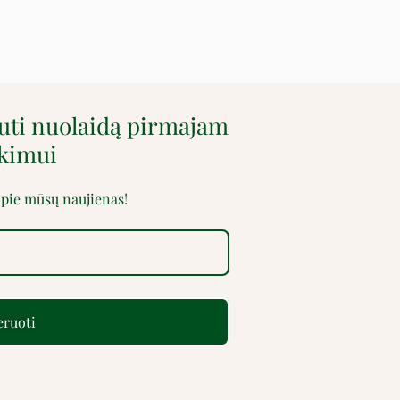
auti nuolaidą pirmajam
rkimui
 apie mūsų naujienas!
ruoti