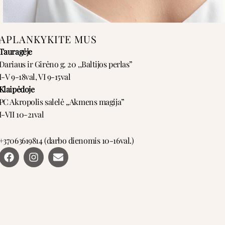
APLANKYKITE MUS
Tauragėje
Dariaus ir Girėno g. 20 ,,Baltijos perlas”
I-V 9-18val, VI 9-15val
Klaipėdoje
PC Akropolis salelė ,,Akmens magija”
I-VII 10-21val
+37063619814 (darbo dienomis 10-16val.)
F
I
E
a
n
n
c
s
v
e
t
e
b
a
l
o
g
o
o
r
p
k
a
e