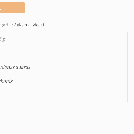
į
egorija:
Auksiniai žiedai
8 g
udonas auksas
rkonis
5