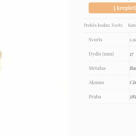
Į krepšel
Prekės kodas:
Z1083
Kat
Svoris
1,9
Dydis (mm)
17
Metalas
Ra
Akmuo
Ci
Praba
58