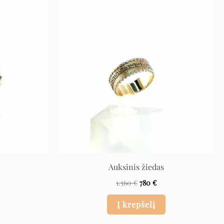
rent
Original
Current
e
price
price
was:
is:
€.
1.560 €.
780 €.
Auksinis žiedas
1.560
€
780
€
Į krepšelį