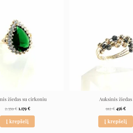
Original
Current
Original
Cur
price
price
price
pric
was:
is:
was:
is:
2.359 €.
1.179 €.
912 €.
456 
nis žiedas su cirkoniu
Auksinis žiedas
2.359
€
1.179
€
912
€
456
€
Į krepšelį
Į krepšelį