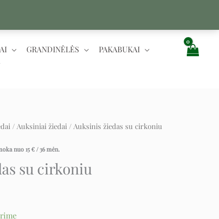
AI
GRANDINĖLĖS
PAKABUKAI
edai
/
Auksiniai žiedai
/ Auksinis žiedas su cirkoniu
ent
įmoka nuo
15
€
/ 36 mėn.
das su cirkoniu
.
urime