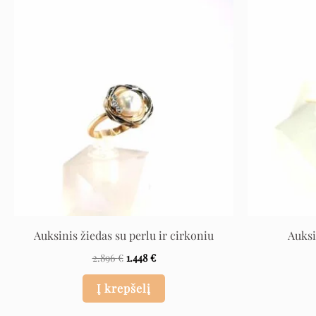
Original
Current
price
price
was:
is:
2.896 €.
1.448 €.
Auksinis žiedas su perlu ir cirkoniu
Auksi
2.896
€
1.448
€
Į krepšelį