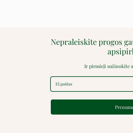
Nepraleiskite progos g
apsipi
Ir pirmieji sužinokite
Prenume