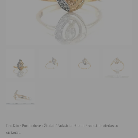
Pradžia
/
Parduotuvė
/
Žiedai
/
Auksiniai žiedai
/ Auksinis žiedas su
cirkoniu