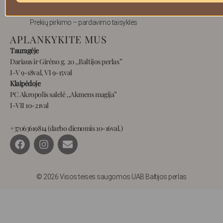
Privatumas
Prekių pirkimo – pardavimo taisyklės
APLANKYKITE MUS
Tauragėje
Dariaus ir Girėno g. 20 ,,Baltijos perlas”
I-V 9-18val, VI 9-15val
Klaipėdoje
PC Akropolis salelė ,,Akmens magija”
I-VII 10-21val
+37063619814 (darbo dienomis 10-16val.)
F
I
E
a
n
n
c
s
v
e
t
e
b
a
l
© 2026 Visos teisės saugomos UAB Baltijos perlas
o
g
o
o
r
p
k
a
e
m