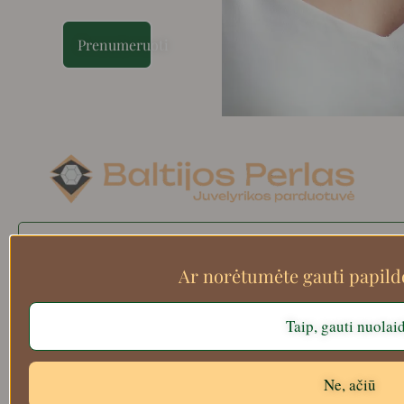
Prenumeruoti
Search
Ar norėtumėte gauti papil
Taip, gauti nuolai
Apie mus
Atsiskaitymo informacija
Prekių grąžinimas
Ne, ačiū
Pristatymas