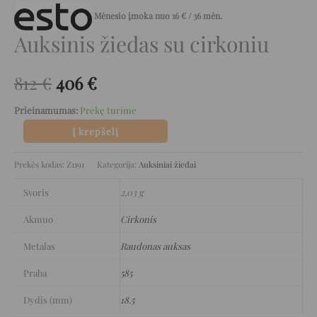
Mėnesio įmoka nuo
16
€
/ 36 mėn.
Auksinis žiedas su cirkoniu
812
€
406
€
Prieinamumas:
Prekę turime
Į krepšelį
Prekės kodas:
Z1191
Kategorija:
Auksiniai žiedai
Svoris
2,03 g
Akmuo
Cirkonis
Metalas
Raudonas auksas
Praba
585
Dydis (mm)
18.5