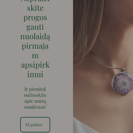
skite
progos
gauti
nuolaidą
pirmaja
m
apsipirk
imui
Ir pirmieji
sužinokite
apie mūsų
naujienas!