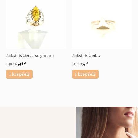
was:
is:
was:
is:
1.492 €.
746 €.
515 €.
257 €.
Auksinis žiedas su gintaru
Auksinis žiedas
1.492
€
746
€
515
€
257
€
Į krepšelį
Į krepšelį