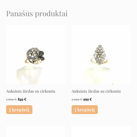
Panašūs produktai
Original
Current
Original
Current
price
price
price
price
was:
is:
was:
is:
1.699 €.
849 €.
1.999 €.
999 €.
Auksinis žiedas su cirkoniu
Auksinis žiedas su cirkoniu
1.699
€
849
€
1.999
€
999
€
Į krepšelį
Į krepšelį
Original
Current
Original
Current
price
price
price
price