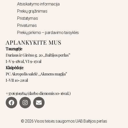
Atsiskaitymo informacija
Prekių grąžinimas
Pristatymas
Privatumas
Prekių pirkimo – pardavimo taisyklės
APLANKYKITE MUS
Tauragėje
Dariaus ir Girėno g. 20 ,,Baltijos perlas”
I-V 9-18val, VI 9-15val
Klaipėdoje
PC Akropolis salelė ,,Akmens magija”
I-VII 10-21val
+37063619814 (darbo dienomis 10-16val.)
F
I
E
a
n
n
c
s
v
e
t
e
b
a
l
© 2026 Visos teisės saugomos UAB Baltijos perlas
o
g
o