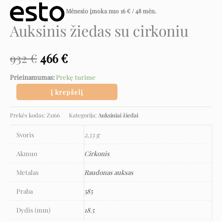
Mėnesio įmoka nuo
16
€
/ 48 mėn.
Auksinis žiedas su cirkoniu
932
€
466
€
Prieinamumas:
Prekę turime
Į krepšelį
Prekės kodas:
Z1166
Kategorija:
Auksiniai žiedai
Svoris
2,33 g
Akmuo
Cirkonis
Metalas
Raudonas auksas
Praba
585
Dydis (mm)
18.5