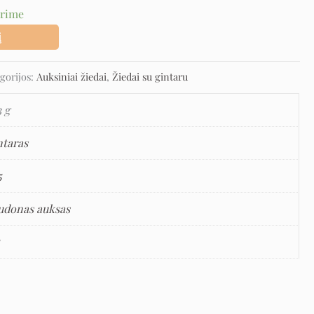
urime
į
gorijos:
Auksiniai žiedai
,
Žiedai su gintaru
3 g
ntaras
5
udonas auksas
5