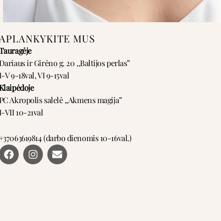
APLANKYKITE MUS
Tauragėje
Dariaus ir Girėno g. 20 ,,Baltijos perlas”
I-V 9-18val, VI 9-15val
Klaipėdoje
PC Akropolis salelė ,,Akmens magija”
I-VII 10-21val
+37063619814 (darbo dienomis 10-16val.)
F
I
E
a
n
n
c
s
v
e
t
e
b
a
l
o
g
o
o
r
p
k
a
e