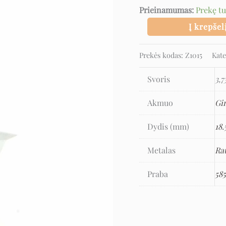
Prieinamumas:
Prekę t
Į krepšel
Prekės kodas:
Z1015
Kate
Svoris
3,7
Akmuo
Gi
Dydis (mm)
18.
Metalas
Ra
Praba
58