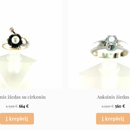
Original
Current
Original
Cu
price
price
price
pri
was:
is:
was:
is:
1.329 €.
664 €.
1.120 €.
560
nis žiedas su cirkoniu
Auksinis žiedas
1.329
€
664
€
1.120
€
560
€
Į krepšelį
Į krepšelį