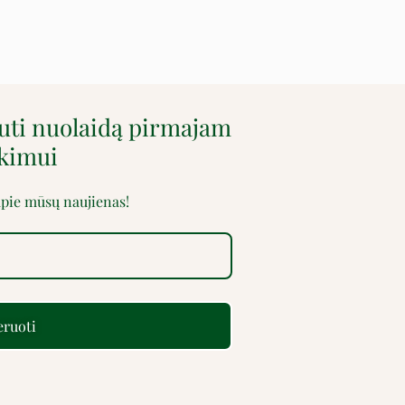
auti nuolaidą pirmajam
rkimui
 apie mūsų naujienas!
ruoti