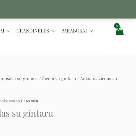
AI
GRANDINĖLĖS
PAKABUKAI
puošalai su gintaru
/
Žiedai su gintaru
/ Auksinis žiedas su
rent
ce
įmoka nuo
20
€
/ 60 mėn.
das su gintaru
€.