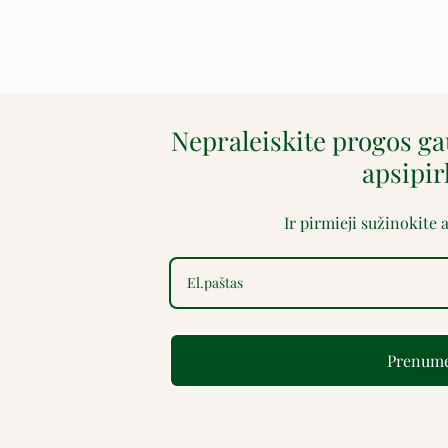
Nepraleiskite progos g
apsipi
Ir pirmieji sužinokite
Prenume