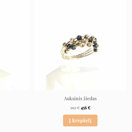
rrent
Original
Current
ce
price
price
was:
is:
 €.
912 €.
456 €.
Auksinis žiedas
912
€
456
€
Į krepšelį