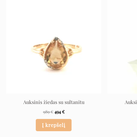
Original
Current
price
price
was:
is:
989 €.
494 €.
Auksinis žiedas su sultanitu
Auksi
989
€
494
€
Į krepšelį