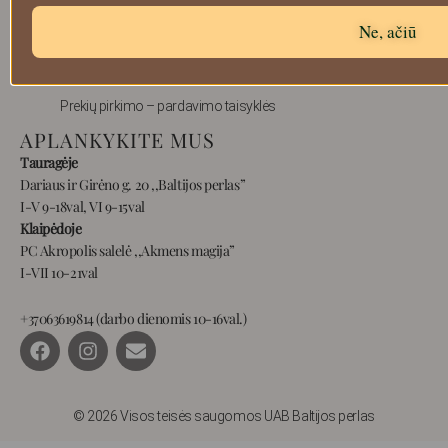
Atsiskaitymo informacija
Ne, ačiū
Prekių grąžinimas
Pristatymas
Privatumas
Prekių pirkimo – pardavimo taisyklės
APLANKYKITE MUS
Tauragėje
Dariaus ir Girėno g. 20 ,,Baltijos perlas”
I-V 9-18val, VI 9-15val
Klaipėdoje
PC Akropolis salelė ,,Akmens magija”
I-VII 10-21val
+37063619814 (darbo dienomis 10-16val.)
F
I
E
a
n
n
c
s
v
e
t
e
b
a
l
© 2026 Visos teisės saugomos UAB Baltijos perlas
o
g
o