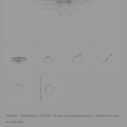
Pradžia
/
Parduotuvė
/
Žiedai
/
Žiedai su brangakmeniais
/ Auksinis žiedas
su briliantu