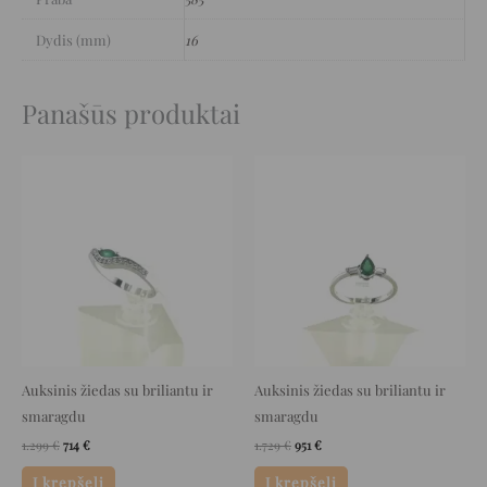
Dydis (mm)
16
Panašūs produktai
Original
Current
Original
Current
price
price
price
price
was:
is:
was:
is:
1.299 €.
714 €.
1.729 €.
951 €.
Auksinis žiedas su briliantu ir
Auksinis žiedas su briliantu ir
smaragdu
smaragdu
1.299
€
714
€
1.729
€
951
€
Į krepšelį
Į krepšelį