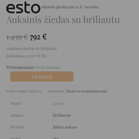
Mėnesio įmoka nuo
22
€
/ 60 mėn.
Auksinis žiedas su briliantu
1.439
€
792
€
Auksinis žiedas su briliantu
Briliantas 0.07ct W/SI2
Prieinamumas:
Prekę turime
Į krepšelį
Prekės kodas:
BRZ1107
Kategorija:
Žiedai su brangakmeniais
Svoris
1,90 g
Akmuo
Briliantas
Metalas
Baltas auksas
Praba
585