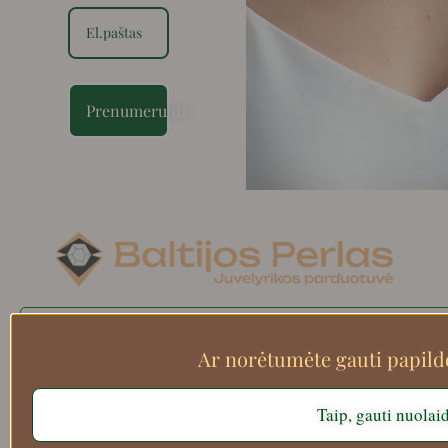
Prenumeruoti
Search
Ar norėtumėte gauti papil
Taip, gauti nuolai
Apie mus