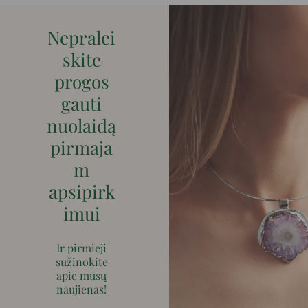
Nepralei
skite
progos
gauti
nuolaidą
pirmaja
m
apsipirk
imui
Ir pirmieji
sužinokite
apie mūsų
naujienas!