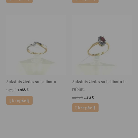
Original
Current
Original
Current
price
price
price
price
was:
is:
was:
is:
1.979 €.
1.088 €.
2.239 €.
1.231 €.
Auksinis žiedas su briliantu
Auksinis žiedas su briliantu ir
rubinu
1.979
€
1.088
€
2.239
€
1.231
€
Į krepšelį
Į krepšelį