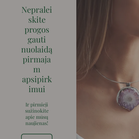
Nepralei
skite
progos
gauti
nuolaidą
pirmaja
m
apsipirk
imui
Ir pirmieji
sužinokite
apie mūsų
naujienas!