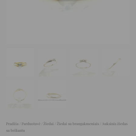
Pradžia
/
Parduotuvė
/
Žiedai
/
Žiedai su brangakmeniais
/ Auksinis žiedas
su briliantu