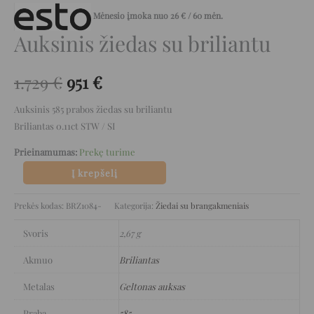
Mėnesio įmoka nuo
26
€
/ 60 mėn.
Auksinis žiedas su briliantu
1.729
€
951
€
Auksinis 585 prabos žiedas su briliantu
Briliantas 0.11ct STW / SI
Prieinamumas:
Prekę turime
Į krepšelį
Prekės kodas:
BRZ1084-
Kategorija:
Žiedai su brangakmeniais
Svoris
2,67 g
Akmuo
Briliantas
Metalas
Geltonas auksas
Praba
585