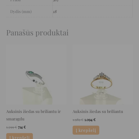
Dydis (mm)
18
Panašūs produktai
Original
Current
Original
Current
price
price
price
price
was:
is:
was:
is:
1.299 €.
714 €.
1.989 €.
1.094 €.
Auksinis žiedas su briliantu ir
Auksinis žiedas su briliantu
smaragdu
1.989
€
1.094
€
1.299
€
714
€
Į krepšelį
Į krepšelį