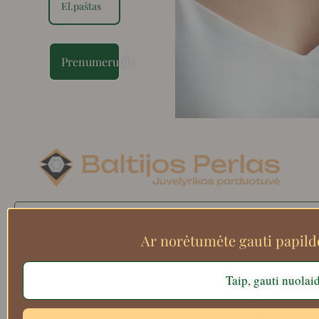
Prenumeruoti
Search
Ar norėtumėte gauti papil
Taip, gauti nuolai
Apie mus
Atsiskaitymo informacija