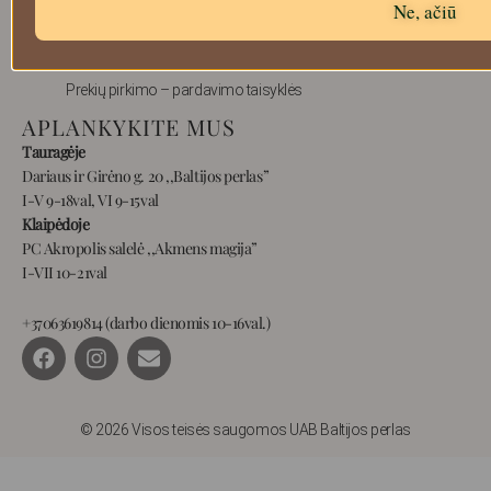
Ne, ačiū
Prekių grąžinimas
Pristatymas
Privatumas
Prekių pirkimo – pardavimo taisyklės
APLANKYKITE MUS
Tauragėje
Dariaus ir Girėno g. 20 ,,Baltijos perlas”
I-V 9-18val, VI 9-15val
Klaipėdoje
PC Akropolis salelė ,,Akmens magija”
I-VII 10-21val
+37063619814 (darbo dienomis 10-16val.)
F
I
E
a
n
n
c
s
v
e
t
e
b
a
l
© 2026 Visos teisės saugomos UAB Baltijos perlas
o
g
o
o
r
p