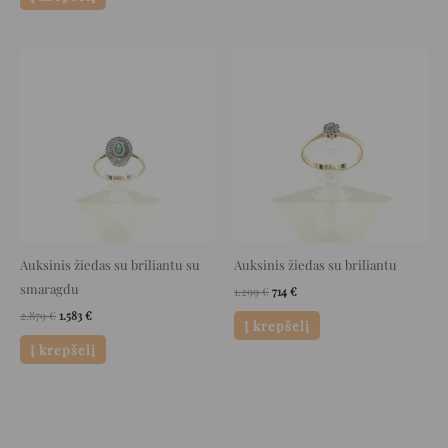
Original
Current
Original
Current
price
price
price
price
was:
is:
was:
is:
2.879 €.
1.583 €.
1.299 €.
714 €.
Auksinis žiedas su briliantu su
Auksinis žiedas su briliantu
smaragdu
1.299
€
714
€
2.879
€
1.583
€
Į krepšelį
Į krepšelį