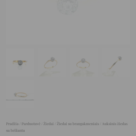
Pradžia
/
Parduotuvė
/
Žiedai
/
Žiedai su brangakmeniais
/ Auksinis žiedas
su briliantu