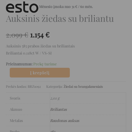
Mėnesio įmoka nuo
31
€
/ 60 mėn.
Auksinis žiedas su briliantu
2.099
€
1.154
€
Auksinis 585 prabos žiedas su briliantais
Briliantai 0.118ct W / VS-SI
Prieinamumas:
Prekę turime
Į krepšelį
Prekės kodas:
BRZ1092
Kategorija:
Žiedai su brangakmeniais
Svoris
2,01 g
Akmuo
Briliantas
Metalas
Raudonas auksas
Praba
585