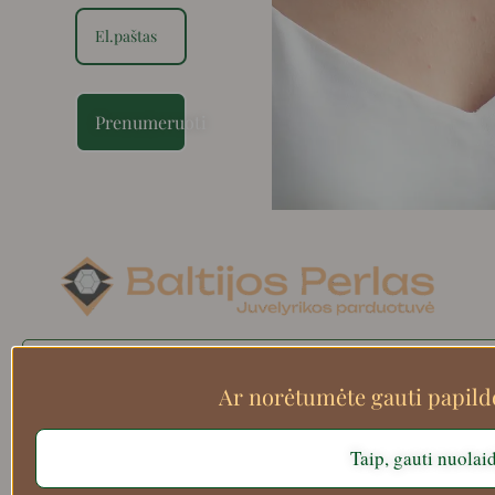
Prenumeruoti
Search
Ar norėtumėte gauti papil
Taip, gauti nuolai
Apie mus