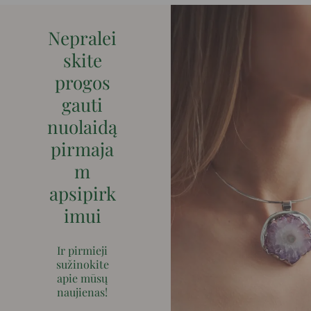
Nepralei
skite
progos
gauti
nuolaidą
pirmaja
m
apsipirk
imui
Ir pirmieji
sužinokite
apie mūsų
naujienas!