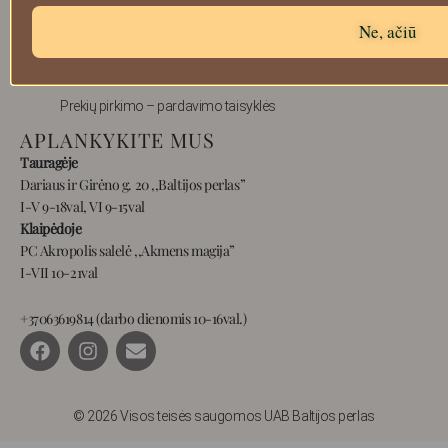
Atsiskaitymo informacija
Ne, ačiū
Prekių grąžinimas
Pristatymas
Privatumas
Prekių pirkimo – pardavimo taisyklės
APLANKYKITE MUS
Tauragėje
Dariaus ir Girėno g. 20 ,,Baltijos perlas”
I-V 9-18val, VI 9-15val
Klaipėdoje
PC Akropolis salelė ,,Akmens magija”
I-VII 10-21val
+37063619814 (darbo dienomis 10-16val.)
F
I
E
a
n
n
c
s
v
e
t
e
b
a
l
© 2026 Visos teisės saugomos UAB Baltijos perlas
o
g
o