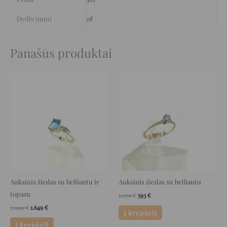
Dydis (mm)
18
Panašūs produktai
Original
Current
Original
Current
price
price
price
price
was:
is:
was:
is:
2.999 €.
1.649 €.
1.079 €.
593 €.
Auksinis žiedas su briliantu ir
Auksinis žiedas su briliantu
topazu
1.079
€
593
€
2.999
€
1.649
€
Į krepšelį
Į krepšelį