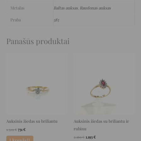
Metalas
Baltas auksas
,
Raudonas auksas
Praba
585
Panašūs produktai
Original
Current
Original
Current
price
price
price
price
was:
is:
was:
is:
1.329 €.
731 €.
2.169 €.
1.193 €.
Auksinis žiedas su briliantu
Auksinis žiedas su briliantu ir
rubinu
1.329
€
731
€
2.169
€
1.193
€
Į krepšelį