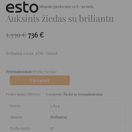
Mėnesio įmoka nuo
20
€
/ 60 mėn.
Auksinis žiedas su briliantu
1.339
€
736
€
Briliantai 0.03ct STW/ Tinted
Prieinamumas:
Prekę turime
Į krepšelį
Prekės kodas:
BRZ1072
Kategorija:
Žiedai su brangakmeniais
Svoris
2,84 g
Akmuo
Briliantas
Dydis (mm)
17