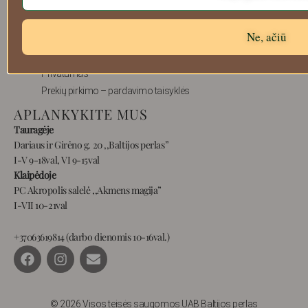
Apie mus
Atsiskaitymo informacija
Ne, ačiū
Prekių grąžinimas
Pristatymas
Privatumas
Prekių pirkimo – pardavimo taisyklės
APLANKYKITE MUS
Tauragėje
Dariaus ir Girėno g. 20 ,,Baltijos perlas”
I-V 9-18val, VI 9-15val
Klaipėdoje
PC Akropolis salelė ,,Akmens magija”
I-VII 10-21val
+37063619814 (darbo dienomis 10-16val.)
F
I
E
a
n
n
c
s
v
e
t
e
b
a
l
© 2026 Visos teisės saugomos UAB Baltijos perlas