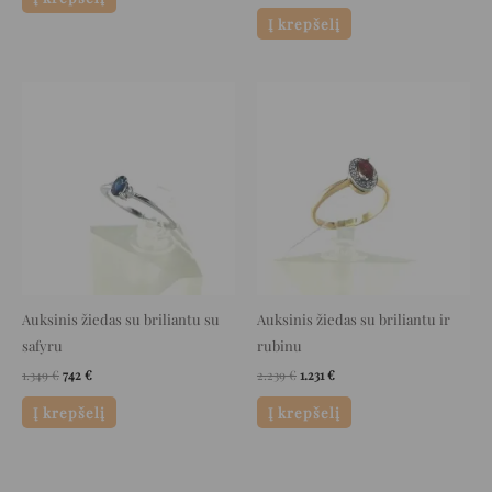
Į krepšelį
Original
Current
Original
Current
price
price
price
price
was:
is:
was:
is:
1.349 €.
742 €.
2.239 €.
1.231 €.
Auksinis žiedas su briliantu su
Auksinis žiedas su briliantu ir
safyru
rubinu
1.349
€
742
€
2.239
€
1.231
€
Į krepšelį
Į krepšelį