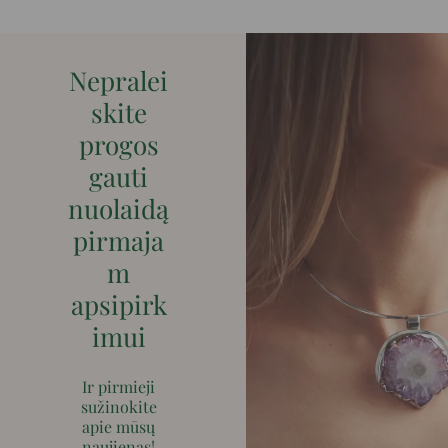
Nepralei
skite
progos
gauti
nuolaidą
pirmaja
m
apsipirk
imui
Ir pirmieji
sužinokite
apie mūsų
naujienas!