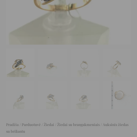
Pradžia
/
Parduotuvė
/
Žiedai
/
Žiedai su brangakmeniais
/ Auksinis žiedas
su briliantu