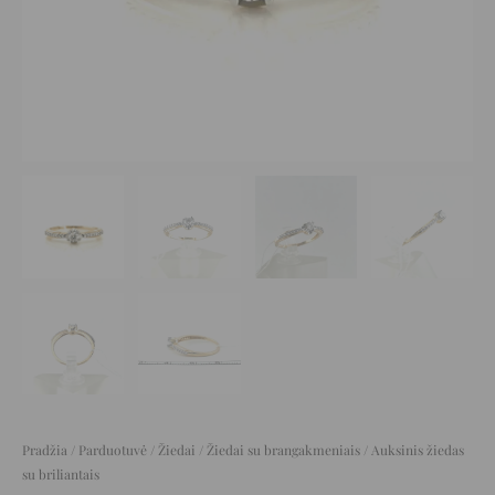
Pradžia
/
Parduotuvė
/
Žiedai
/
Žiedai su brangakmeniais
/ Auksinis žiedas
su briliantais