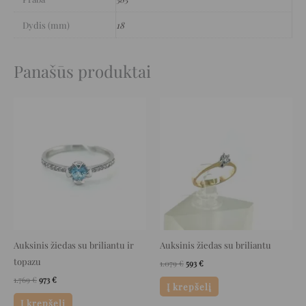
Dydis (mm)
18
Panašūs produktai
Original
Current
Original
Current
price
price
price
price
was:
is:
was:
is:
1.769 €.
973 €.
1.079 €.
593 €.
Auksinis žiedas su briliantu ir
Auksinis žiedas su briliantu
topazu
1.079
€
593
€
1.769
€
973
€
Į krepšelį
Į krepšelį