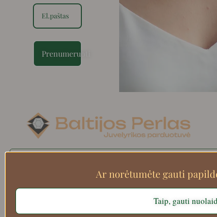
Prenumeruoti
Search
Ar norėtumėte gauti papil
Taip, gauti nuolai
Apie mus