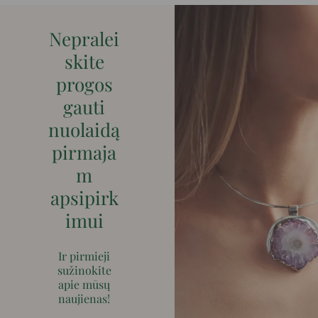
Nepralei
skite
progos
gauti
nuolaidą
pirmaja
m
apsipirk
imui
Ir pirmieji
sužinokite
apie mūsų
naujienas!