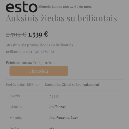
Mėnesio įmoka nuo
42
€
/ 60 mėn.
Auksinis žiedas su briliantais
2.799
€
1.539
€
Auksinis 585 prabos žiedas su briliantais
Briliantai 0.26ct RW-STW/ SI
Prieinamumas:
Prekę turime
Į krepšelį
Prekės kodas:
BRZ1097
Kategorija:
Žiedai su brangakmeniais
Svoris
2,33 g
Akmuo
Briliantas
Metalas
Raudonas auksas
Praba
585