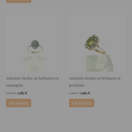
Original
Current
Original
Current
price
price
price
price
was:
is:
was:
is:
2.879 €.
1.583 €.
3.569 €.
1.963 €.
Auksinis žiedas su briliantu su
Auksinis žiedas su briliantu ir
smaragdu
peridotu
2.879
€
1.583
€
3.569
€
1.963
€
Į krepšelį
Į krepšelį