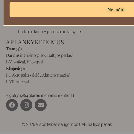
Atsiskaitymo informacija
Ne, ačiū
Prekių grąžinimas
Pristatymas
Privatumas
Prekių pirkimo – pardavimo taisyklės
APLANKYKITE MUS
Tauragėje
Dariaus ir Girėno g. 20 ,,Baltijos perlas”
I-V 9-18val, VI 9-15val
Klaipėdoje
PC Akropolis salelė ,,Akmens magija”
I-VII 10-21val
+37063619814 (darbo dienomis 10-16val.)
F
I
E
a
n
n
c
s
v
e
t
e
b
a
l
© 2026 Visos teisės saugomos UAB Baltijos perlas
o
g
o