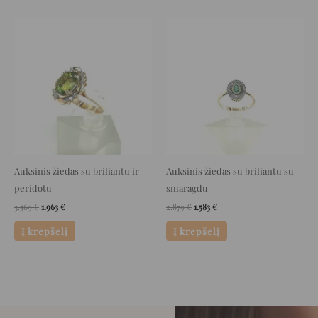
Original
Current
Original
Current
price
price
price
price
was:
is:
was:
is:
3.569 €.
1.963 €.
2.879 €.
1.583 €.
Auksinis žiedas su briliantu ir
Auksinis žiedas su briliantu su
peridotu
smaragdu
3.569
€
1.963
€
2.879
€
1.583
€
Į krepšelį
Į krepšelį