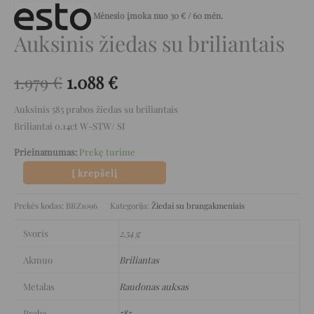
Mėnesio įmoka nuo
30
€
/ 60 mėn.
Auksinis žiedas su briliantais
1.979
€
1.088
€
Auksinis 585 prabos žiedas su briliantais
Briliantai 0.14ct W-STW/ SI
Prieinamumas:
Prekę turime
Į krepšelį
Prekės kodas:
BRZ1096
Kategorija:
Žiedai su brangakmeniais
Svoris
2,54 g
Akmuo
Briliantas
Metalas
Raudonas auksas
Praba
585