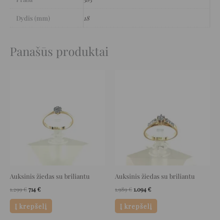
Dydis (mm)
18
Panašūs produktai
Original
Current
Original
Current
price
price
price
price
was:
is:
was:
is:
1.299 €.
714 €.
1.989 €.
1.094 €.
Auksinis žiedas su briliantu
Auksinis žiedas su briliantu
1.299
€
714
€
1.989
€
1.094
€
Į krepšelį
Į krepšelį