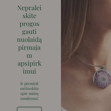
Nepralei
skite
progos
gauti
nuolaidą
pirmaja
m
apsipirk
imui
Ir pirmieji
sužinokite
apie mūsų
naujienas!