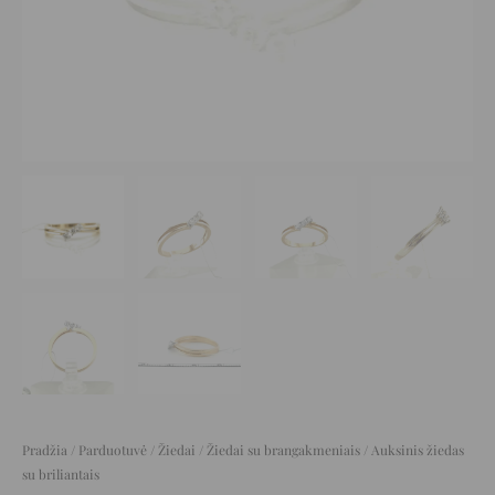
Pradžia
/
Parduotuvė
/
Žiedai
/
Žiedai su brangakmeniais
/ Auksinis žiedas
su briliantais