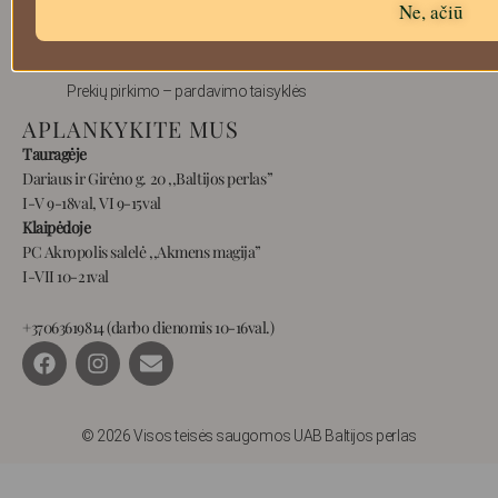
Ne, ačiū
Prekių grąžinimas
Pristatymas
Privatumas
Prekių pirkimo – pardavimo taisyklės
APLANKYKITE MUS
Tauragėje
Dariaus ir Girėno g. 20 ,,Baltijos perlas”
I-V 9-18val, VI 9-15val
Klaipėdoje
PC Akropolis salelė ,,Akmens magija”
I-VII 10-21val
+37063619814 (darbo dienomis 10-16val.)
F
I
E
a
n
n
c
s
v
e
t
e
b
a
l
© 2026 Visos teisės saugomos UAB Baltijos perlas
o
g
o
o
r
p