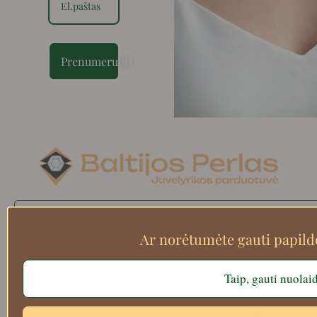
Prenumeruoti
Search
Ar norėtumėte gauti papil
Taip, gauti nuolai
Apie mus
Atsiskaitymo informacija