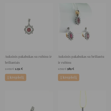
Original
Current
Original
Current
price
price
price
price
was:
is:
was:
is:
2.059 €.
1.132 €.
1.799 €.
989 €.
Auksinis pakabukas su rubinu ir
Auksinis pakabukas su briliantu
briliantais
ir rubinu
2.059
€
1.132
€
1.799
€
989
€
Į krepšelį
Į krepšelį
Original
Current
Original
Current
price
price
price
price
was:
is:
was:
is:
999 €.
549 €.
619 €.
340 €.