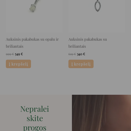
Auksinis pakabukas su opalu ir
Auksinis pakabukas su
briliantais
briliantais
999
€
549
€
619
€
340
€
Į krepšelį
Į krepšelį
Nepralei
skite
progos