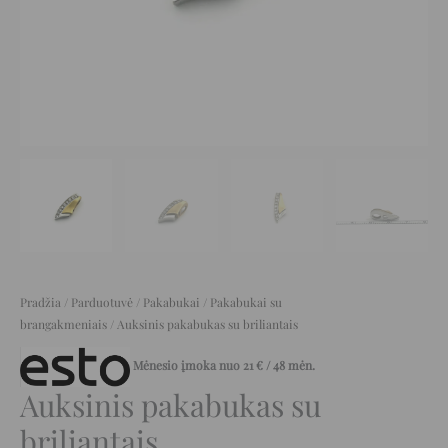
Pradžia
/
Parduotuvė
/
Pakabukai
/
Pakabukai su
brangakmeniais
/ Auksinis pakabukas su briliantais
Mėnesio įmoka nuo
21
€
/ 48 mėn.
Auksinis pakabukas su
briliantais