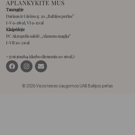
APLANKYKITE MUS
Tauragėje
Dariaus ir Girėno g. 20 ,,Baltijos perlas”
I-V 9-18val, VI 9-15val
Klaipėdoje
PC Akropolis salelė ,,Akmens magija”
I-VII 10-21val
+37063619814 (darbo dienomis 10-16val.)
F
I
E
a
n
n
c
s
v
e
t
e
b
a
l
© 2026 Visos teisės saugomos UAB Baltijos perlas
o
g
o
o
r
p
k
a
e
m