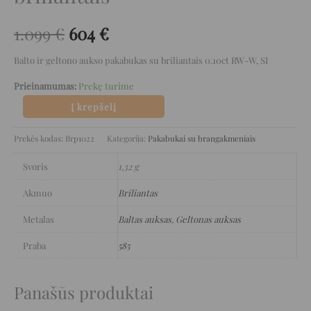
1.099
€
604
€
Balto ir geltono aukso pakabukas su briliantais 0.10ct RW-W, SI
Prieinamumas:
Prekę turime
Į krepšelį
Prekės kodas:
Brp1022
Kategorija:
Pakabukai su brangakmeniais
Svoris
1,32 g
Akmuo
Briliantas
Metalas
Baltas auksas
,
Geltonas auksas
Praba
585
Panašūs produktai