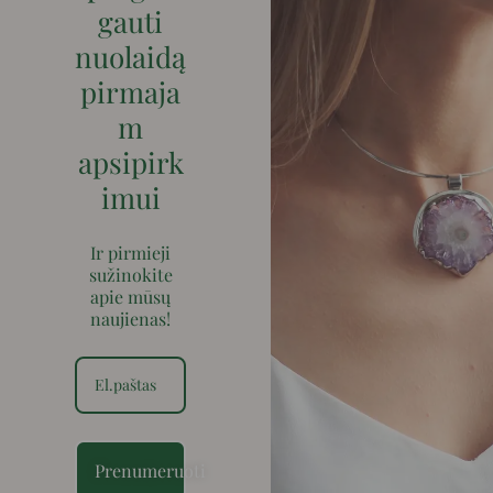
gauti
nuolaidą
pirmaja
m
apsipirk
imui
Ir pirmieji
sužinokite
apie mūsų
naujienas!
Prenumeruoti