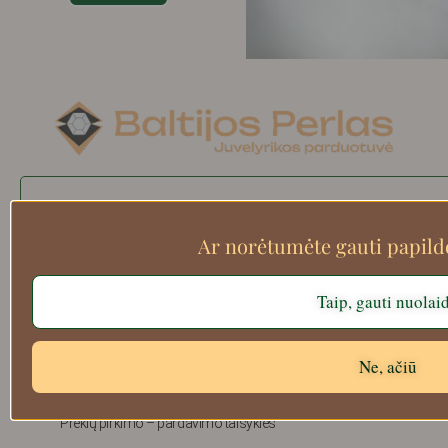
Search
Ar norėtumėte gauti papil
Taip, gauti nuolai
Apie mus
Atsiskaitymo informacija
Prekių grąžinimas
Ne, ačiū
Pristatymas
Privatumas
Prekių pirkimo – pardavimo taisyklės