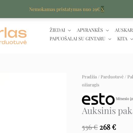
Nemokamas pristatymas nuo 29€
X
ŽIEDAI
APYRANKĖS
AUSKAR
PAPUOŠALAI SU GINTARU
KITA
produkto
Pradžia
/
Parduotuvė
/
Pa
Original
Curr
ožiaragis
kiekis:
price
price
Auksinis
Mėnesio 
pakabukas
was:
is:
Auksinis pak
ožiaragis
536 €.
268 €
536
€
268
€