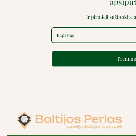
apsipi
Ir pirmieji sužinokite
Prenume