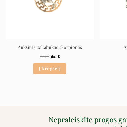
Auksinis pakabukas skorpionas
A
320
€
160
€
Į krepšelį
Nepraleiskite progos g