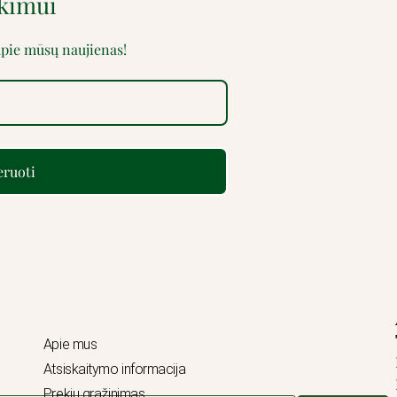
rkimui
 apie mūsų naujienas!
ruoti
Apie mus
Atsiskaitymo informacija
Prekių grąžinimas