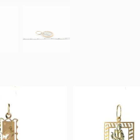
Original
Current
Original
Cur
price
price
price
pri
was:
is:
was:
is:
356 €.
178 €.
680 €.
340