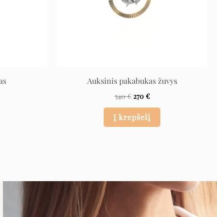
as
Auksinis pakabukas žuvys
540
€
270
€
Į krepšelį