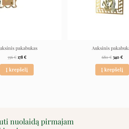
uksinis pakabukas
Auksinis pakabuk
356
€
178
€
680
€
340
€
Į krepšelį
Į krepšelį
auti nuolaidą pirmajam