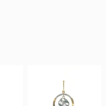
rent
Original
Current
ce
price
price
was:
is:
 €.
540 €.
270 €.