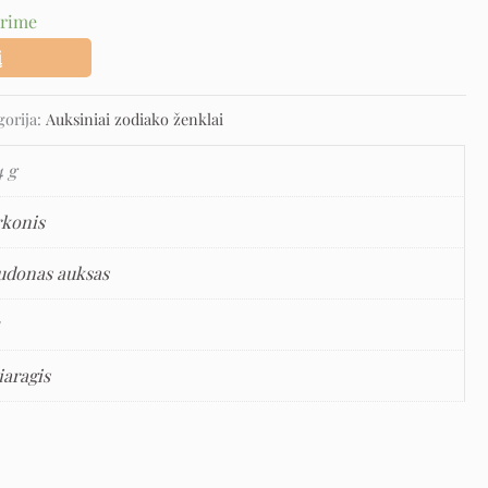
urime
į
gorija:
Auksiniai zodiako ženklai
4 g
rkonis
udonas auksas
5
iaragis