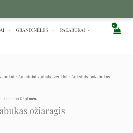
AI
GRANDINĖLĖS
PAKABUKAI
kabukai
/
Auksiniai zodiako ženklai
/ Auksinis pakabukas
ent
įmoka nuo
10
€
/ 36 mėn.
abukas ožiaragis
.