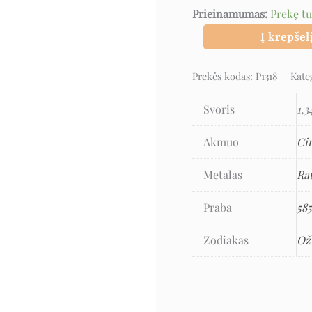
Prieinamumas:
Prekę t
Į krepšel
Prekės kodas:
P1318
Kate
Svoris
1,3
Akmuo
Ci
Metalas
Ra
Praba
58
Zodiakas
Ož