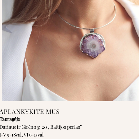
APLANKYKITE MUS
Tauragėje
Dariaus ir Girėno g. 20 ,,Baltijos perlas”
I-V 9-18val, VI 9-15val