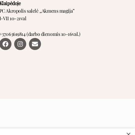
Klaipėdoje
PC Akropolis salelė ,,Akmens magija”
I-VII 10-21val
+37063619814 (darbo dienomis 10-16val.)
F
I
E
a
n
n
c
s
v
e
t
e
b
a
l
o
g
o
o
r
p
k
a
e
m
×