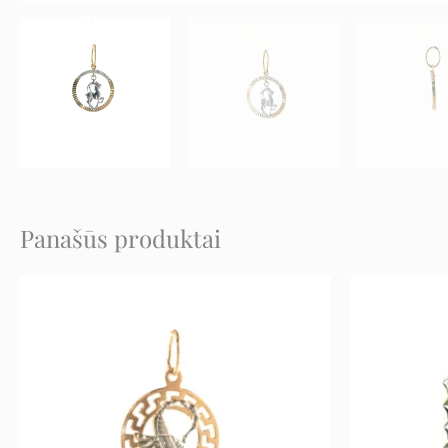
Panašūs produktai
Original
Current
price
price
was:
is:
320 €.
160 €.