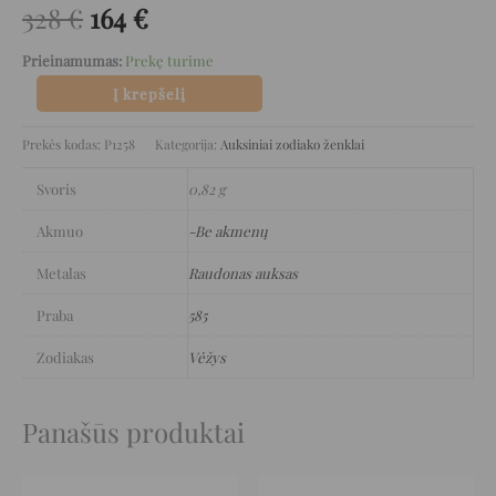
328
€
164
€
Prieinamumas:
Prekę turime
Į krepšelį
Prekės kodas:
P1258
Kategorija:
Auksiniai zodiako ženklai
Svoris
0,82 g
Akmuo
-Be akmenų
Metalas
Raudonas auksas
Praba
585
Zodiakas
Vėžys
Panašūs produktai
Original
Current
Original
Current