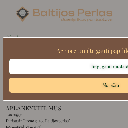
Search
Ar norėtumėte gauti papil
Apie mus
Taip, gauti nuolai
Atsiskaitymo informacija
Prekių grąžinimas
Ne, ačiū
Pristatymas
Privatumas
Prekių pirkimo – pardavimo taisyklės
APLANKYKITE MUS
Tauragėje
Dariaus ir Girėno g. 20 ,,Baltijos perlas”
I-V 9-18val, VI 9-15val