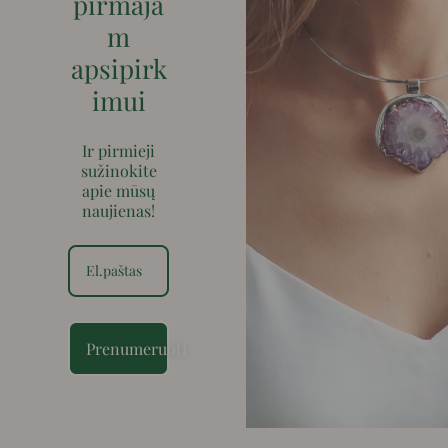
pirmaja
m
apsipirk
imui
Ir pirmieji
sužinokite
apie mūsų
naujienas!
Prenumeruoti