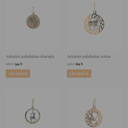
price
price
price
price
was:
is:
was:
is:
688 €.
344 €.
328 €.
164 €.
Auksinis pakabukas ožiaragis
Auksinis pakabukas avinas
688
€
344
€
328
€
164
€
Į krepšelį
Į krepšelį
Original
Current
Original
Current
price
price
price
price
was:
is:
was:
is:
536 €.
268 €.
320 €.
160 €.