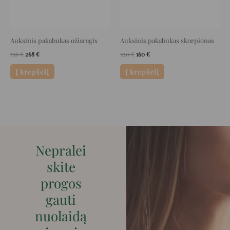
Auksinis pakabukas ožiaragis
Auksinis pakabukas skorpionas
536
€
268
€
320
€
160
€
Į krepšelį
Į krepšelį
Nepralei
skite
progos
gauti
nuolaidą