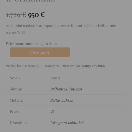
1.729
€
950
€
Auksiniai auskarai su topazais (nesertifikuotais) bei 2 briliantais
0.07ct W, SI
Prieinamumas:
Prekę turime
Į krepšelį
Prekės kodas:
Bra1039
Kategorija:
Auskarai su brangakmeniais
Svoris
2,66 g
Akmuo
Briliantas
,
Topazas
Metalas
Baltas auksas
Praba
585
Užsegimas
Užsegami kabliukai