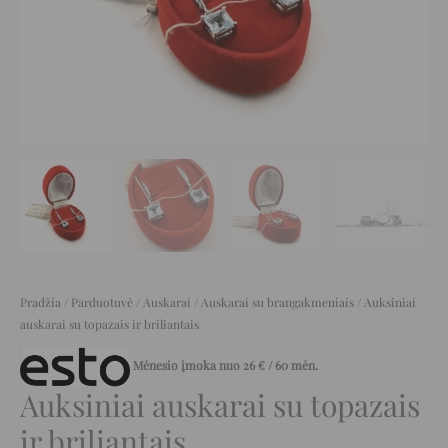
Pradžia
/
Parduotuvė
/
Auskarai
/
Auskarai su brangakmeniais
/ Auksiniai
auskarai su topazais ir briliantais
Mėnesio įmoka nuo
26
€
/ 60 mėn.
Auksiniai auskarai su topazais
ir briliantais