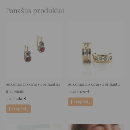
Panašūs produktai
Original
Current
Original
Current
price
price
price
price
was:
is:
was:
is:
3.319 €.
1.825 €.
5.049 €.
2.777 €.
Auksiniai auskarai su briliantais
Auksiniai auskarai su briliantu
ir rubinais
5.049
€
2.777
€
3.319
€
1.825
€
Į krepšelį
Į krepšelį
Original
Current
Original
Current