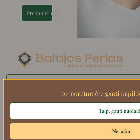
Prenumeruoti
Search
Ar norėtumėte gauti papil
Taip, gauti nuolai
Apie mus
Atsiskaitymo informacija
Prekių grąžinimas
Ne, ačiū
Pristatymas