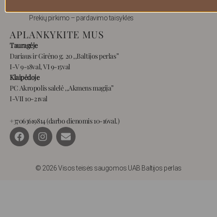
Privatumas
Prekių pirkimo – pardavimo taisyklės
APLANKYKITE MUS
Tauragėje
Dariaus ir Girėno g. 20 ,,Baltijos perlas”
I-V 9-18val, VI 9-15val
Klaipėdoje
PC Akropolis salelė ,,Akmens magija”
I-VII 10-21val
+37063619814 (darbo dienomis 10-16val.)
F
I
E
a
n
n
c
s
v
e
t
e
b
a
l
© 2026 Visos teisės saugomos UAB Baltijos perlas
o
g
o
o
r
p
k
a
e
m