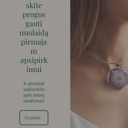
skite
progos
gauti
nuolaidą
pirmaja
m
apsipirk
imui
Ir pirmieji
sužinokite
apie mūsų
naujienas!