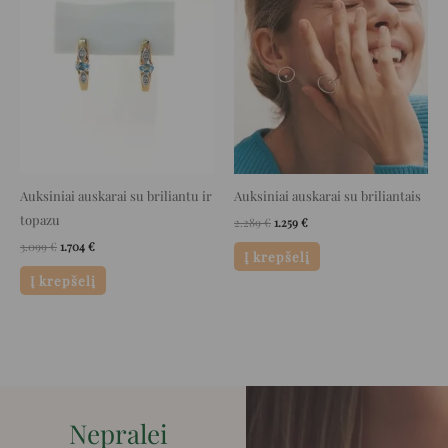
price
price
price
price
was:
is:
was:
is:
3.099 €.
1.704 €.
2.289 €.
1.259 €.
Auksiniai auskarai su briliantu ir
Auksiniai auskarai su briliantais
topazu
2.289
€
1.259
€
3.099
€
1.704
€
Į krepšelį
Į krepšelį
Nepralei