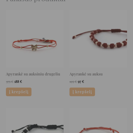
Original
Current
Original
Current
price
price
price
price
was:
is:
was:
is:
375 €.
188 €.
195 €.
97 €.
Apyrankė su auksiniu drugeliu
Apyrankė su auksu
375
€
188
€
195
€
97
€
Į krepšelį
Į krepšelį
Original
Current
Original
Current
price
price
price
price
was:
is:
was:
is:
69 €.
34 €.
36 €.
18 €.