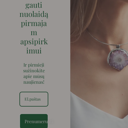
gauti
nuolaidą
pirmaja
m
apsipirk
imui
Ir pirmieji
sužinokite
apie mūsų
naujienas!
Prenumeruoti