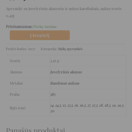
Apyrankė su juvelyriniu akmeniu ir aukso karoliukais, aukso svoris
0.45g
Prieinamumas:
Prekę turime
Į krepšelį
Prekės kodas:
A1127
Kategorija:
Siūlų apyrankės
Svoris
5,16 g
Akmuo
Juvelyrinis akmuo
Metalas
Raudonas auksas
Praba
585
14
,
14,5
,
15
,
15,5
,
16
,
16,5
,
17
,
17,5
,
18
,
18,5
,
19
,
19,5
,
Ilgis (cm)
20
Panašūs produktai