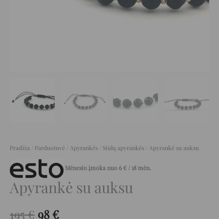
Pradžia
/
Parduotuvė
/
Apyrankės
/
Siūlų apyrankės
/ Apyrankė su auksu
Mėnesio įmoka nuo
6
€
/ 18 mėn.
Apyrankė su auksu
195
€
98
€