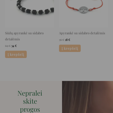
Siūlų apyrankė su sidabro
Apyrankė su sidabro detalėmis
detalėmis
36
€
18
€
69
€
34
€
Į krepšelį
Į krepšelį
Nepralei
skite
progos