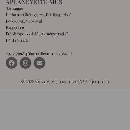
APLANKYKITE MUS
Tauragėje
Dariaus ir Girėno g. 20 ,,Baltijos perlas”
I-V 9-18val, VI 9-15val
Klaipėdoje
PC Akropolis salelė ,,Akmens magija”
I-VII 10-21val
+37063619814 (darbo dienomis 10-16val.)
F
I
E
a
n
n
c
s
v
e
t
e
b
a
l
© 2026 Visos teisės saugomos UAB Baltijos perlas
o
g
o
o
r
p
k
a
e
m