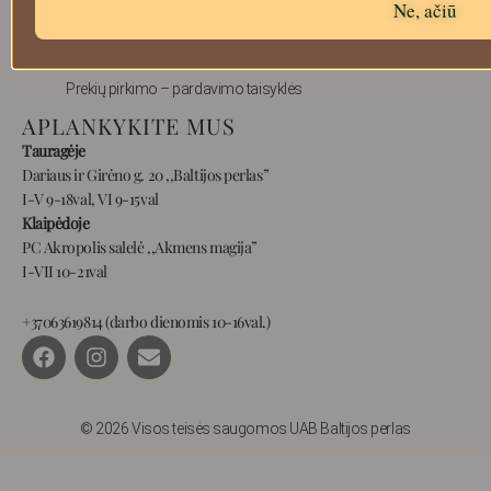
Ne, ačiū
Prekių grąžinimas
Pristatymas
Privatumas
Prekių pirkimo – pardavimo taisyklės
APLANKYKITE MUS
Tauragėje
Dariaus ir Girėno g. 20 ,,Baltijos perlas”
I-V 9-18val, VI 9-15val
Klaipėdoje
PC Akropolis salelė ,,Akmens magija”
I-VII 10-21val
+37063619814 (darbo dienomis 10-16val.)
F
I
E
a
n
n
c
s
v
e
t
e
b
a
l
© 2026 Visos teisės saugomos UAB Baltijos perlas
o
g
o
o
r
p