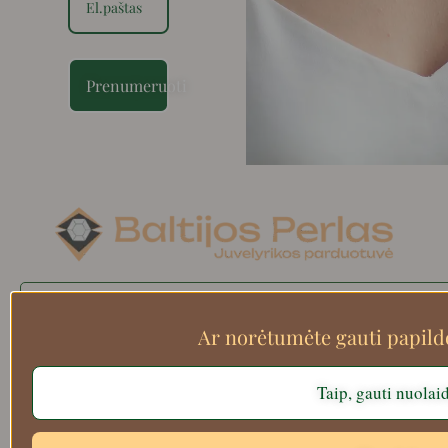
Prenumeruoti
Search
Ar norėtumėte gauti papil
Taip, gauti nuolai
Apie mus
Atsiskaitymo informacija