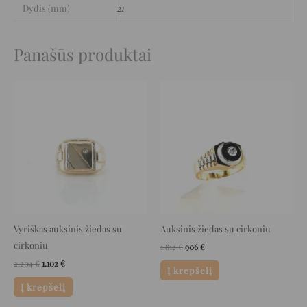
Dydis (mm)
21
Panašūs produktai
Original
Current
Original
Current
price
price
price
price
was:
is:
was:
is:
2.204 €.
1.102 €.
1.812 €.
906 €.
Vyriškas auksinis žiedas su
Auksinis žiedas su cirkoniu
cirkoniu
1.812
€
906
€
2.204
€
1.102
€
Į krepšelį
Į krepšelį