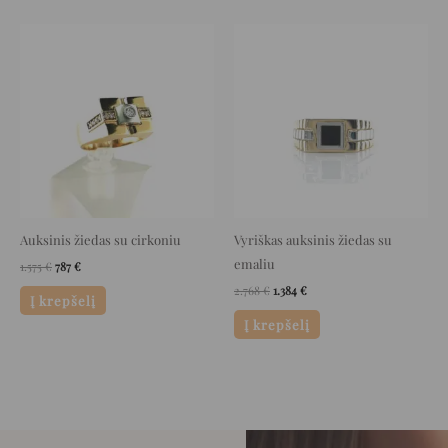
Original
Current
Original
Current
price
price
price
price
was:
is:
was:
is:
1.575 €.
787 €.
2.768 €.
1.384 €.
Auksinis žiedas su cirkoniu
Vyriškas auksinis žiedas su
emaliu
1.575
€
787
€
2.768
€
1.384
€
Į krepšelį
Į krepšelį