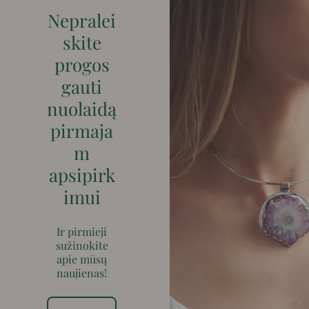
Nepralei
skite
progos
gauti
nuolaidą
pirmaja
m
apsipirk
imui
Ir pirmieji
sužinokite
apie mūsų
naujienas!