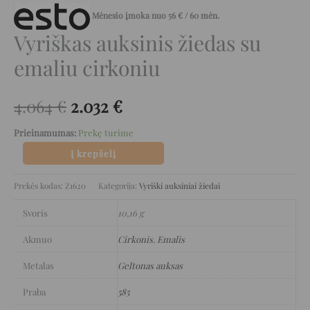
Mėnesio įmoka nuo
56
€
/ 60 mėn.
Vyriškas auksinis žiedas su
emaliu cirkoniu
4.064
€
2.032
€
Prieinamumas:
Prekę turime
Į krepšelį
Prekės kodas:
Z1620
Kategorija:
Vyriški auksiniai žiedai
Svoris
10,16 g
Akmuo
Cirkonis
,
Emalis
Metalas
Geltonas auksas
Praba
585