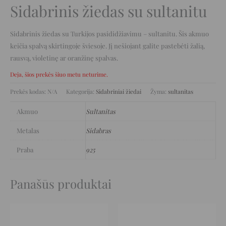
Sidabrinis žiedas su sultanitu
Sidabrinis žiedas su Turkijos pasididžiavimu – sultanitu. Šis akmuo
keičia spalvą skirtingoje šviesoje. Jį nešiojant galite pastebėti žalią,
rausvą, violetinę ar oranžinę spalvas.
Deja, šios prekės šiuo metu neturime.
Prekės kodas:
N/A
Kategorija:
Sidabriniai žiedai
Žyma:
sultanitas
Akmuo
Sultanitas
Metalas
Sidabras
Praba
925
Panašūs produktai
Original
Current
Original
Current
price
price
price
price
was:
is:
was:
is: