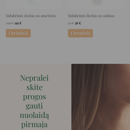
Sidabrinis žiedas su ametistu
Sidabrinis žiedas su oniksu
239
€
119
€
72
€
36
€
Į krepšelį
Į krepšelį
Nepralei
skite
progos
gauti
nuolaidą
pirmaja