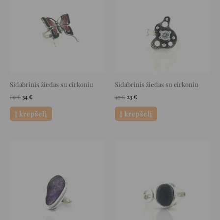
69 €.
34 €.
47 €.
23 €.
Sidabrinis žiedas su cirkoniu
Sidabrinis žiedas su cirkoniu
69
€
34
€
47
€
23
€
Į krepšelį
Į krepšelį
Original
Current
Original
Current
price
price
price
price
was:
is:
was:
is:
239 €.
119 €.
72 €.
36 €.