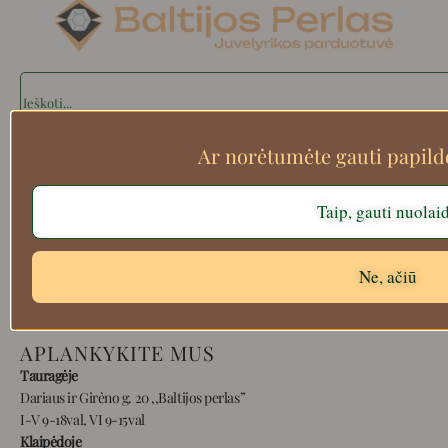
Search
Ar norėtumėte gauti papil
Apie mus
Taip, gauti nuolai
Atsiskaitymo informacija
Prekių grąžinimas
Pristatymas
Ne, ačiū
Privatumas
Prekių pirkimo – pardavimo taisyklės
APLANKYKITE MUS
Tauragėje
Dariaus ir Girėno g. 20 ,,Baltijos perlas”
I-V 9-18val, VI 9-15val
Klaipėdoje