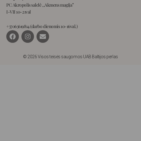
PC Akropolis salelė ,,Akmens magija”
I-VII 10-21val
+37063619814 (darbo dienomis 10-16val.)
F
I
E
a
n
n
c
s
v
e
t
e
b
a
l
© 2026 Visos teisės saugomos UAB Baltijos perlas
o
g
o
o
r
p
k
a
e
m