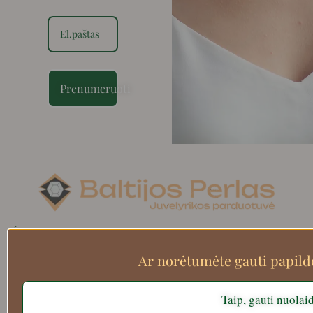
Prenumeruoti
Search
Ar norėtumėte gauti papil
Taip, gauti nuolai
Apie mus