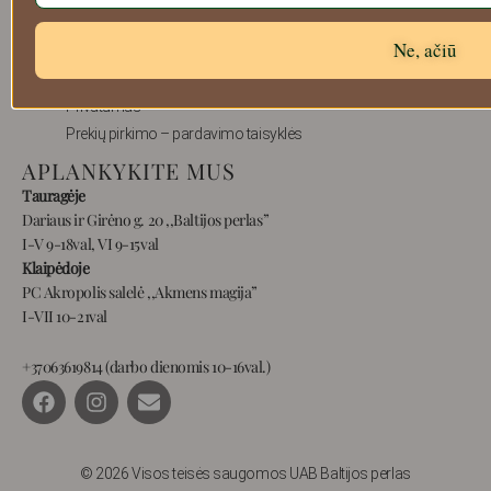
Atsiskaitymo informacija
Ne, ačiū
Prekių grąžinimas
Pristatymas
Privatumas
Prekių pirkimo – pardavimo taisyklės
APLANKYKITE MUS
Tauragėje
Dariaus ir Girėno g. 20 ,,Baltijos perlas”
I-V 9-18val, VI 9-15val
Klaipėdoje
PC Akropolis salelė ,,Akmens magija”
I-VII 10-21val
+37063619814 (darbo dienomis 10-16val.)
F
I
E
a
n
n
c
s
v
e
t
e
b
a
l
© 2026 Visos teisės saugomos UAB Baltijos perlas