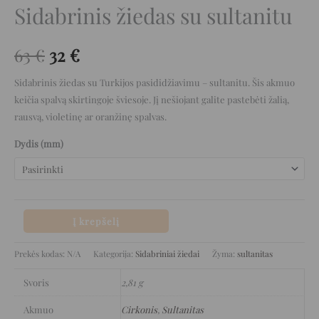
Sidabrinis žiedas su sultanitu
63
€
32
€
Sidabrinis žiedas su Turkijos pasididžiavimu – sultanitu. Šis akmuo
keičia spalvą skirtingoje šviesoje. Jį nešiojant galite pastebėti žalią,
rausvą, violetinę ar oranžinę spalvas.
Dydis (mm)
Į krepšelį
Prekės kodas:
N/A
Kategorija:
Sidabriniai žiedai
Žyma:
sultanitas
Svoris
2,81 g
Akmuo
Cirkonis
,
Sultanitas