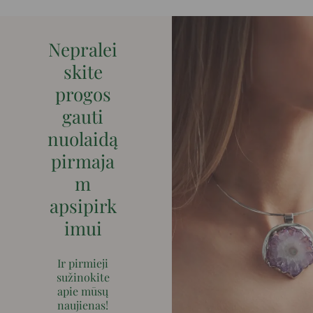
Nepralei
skite
progos
gauti
nuolaidą
pirmaja
m
apsipirk
imui
Ir pirmieji
sužinokite
apie mūsų
naujienas!