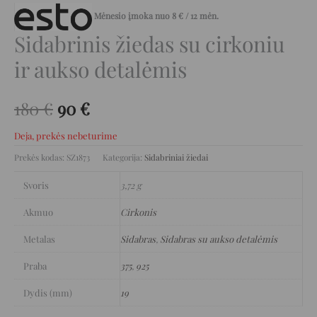
Mėnesio įmoka nuo
8
€
/ 12 mėn.
Sidabrinis žiedas su cirkoniu
ir aukso detalėmis
180
€
90
€
Deja, prekės nebeturime
Prekės kodas:
SZ1873
Kategorija:
Sidabriniai žiedai
Svoris
3,72 g
Akmuo
Cirkonis
Metalas
Sidabras
,
Sidabras su aukso detalėmis
Praba
375
,
925
Dydis (mm)
19