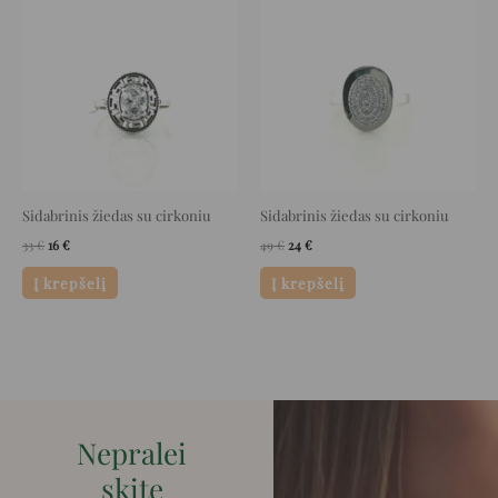
was:
is:
was:
is:
33 €.
16 €.
49 €.
24 €.
Sidabrinis žiedas su cirkoniu
Sidabrinis žiedas su cirkoniu
33
€
16
€
49
€
24
€
Į krepšelį
Į krepšelį
Nepralei
skite