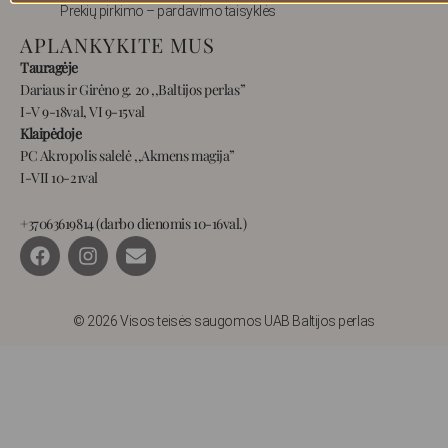
Prekių pirkimo – pardavimo taisyklės
APLANKYKITE MUS
Tauragėje
Dariaus ir Girėno g. 20 ,,Baltijos perlas”
I-V 9-18val, VI 9-15val
Klaipėdoje
PC Akropolis salelė ,,Akmens magija”
I-VII 10-21val
+37063619814 (darbo dienomis 10-16val.)
F
I
E
a
n
n
c
s
v
e
t
e
b
a
l
© 2026 Visos teisės saugomos UAB Baltijos perlas
o
g
o
o
r
p
k
a
e
m