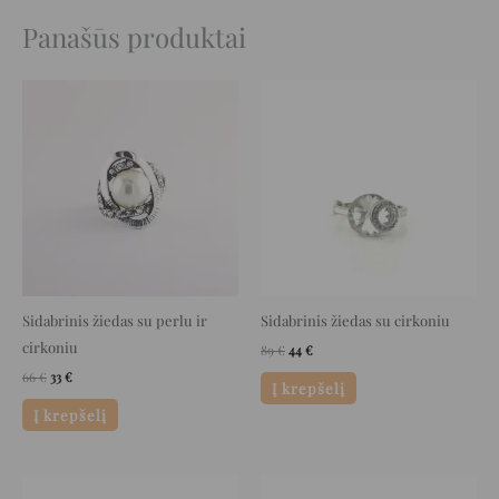
Panašūs produktai
Original
Current
Original
Current
price
price
price
price
was:
is:
was:
is:
66 €.
33 €.
89 €.
44 €.
Sidabrinis žiedas su perlu ir
Sidabrinis žiedas su cirkoniu
cirkoniu
89
€
44
€
66
€
33
€
Į krepšelį
Į krepšelį
Original
Current
Original
Current
price
price
price
price