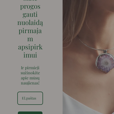
progos
gauti
nuolaidą
pirmaja
m
apsipirk
imui
Ir pirmieji
sužinokite
apie mūsų
naujienas!