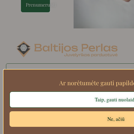
Prenumeruoti
Search
Ar norėtumėte gauti papil
Taip, gauti nuolai
Apie mus
Atsiskaitymo informacija
Prekių grąžinimas
Ne, ačiū
Pristatymas
Privatumas