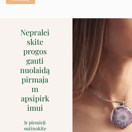
Nepralei
skite
progos
gauti
nuolaidą
pirmaja
m
apsipirk
imui
Ir pirmieji
sužinokite