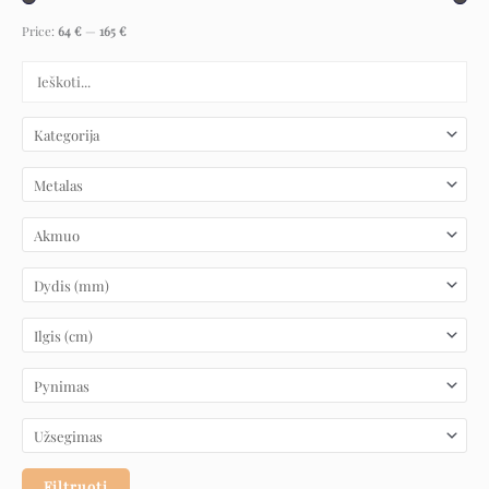
Price:
64 €
—
165 €
Filtruoti