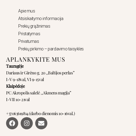
Apie mus
Atsiskaitymo informacija
Prekių grąžinimas
Pristatymas
Privatumas
Prekių pirkimo – pardavimo taisyklės
APLANKYKITE MUS
Tauragėje
Dariaus ir Girėno g. 20 ,,Baltijos perlas”
I-V 9-18val, VI 9-15val
Klaipėdoje
PC Akropolis salelė ,,Akmens magija”
I-VII 10-21val
+37063619814 (darbo dienomis 10-16val.)
F
I
E
a
n
n
c
s
v