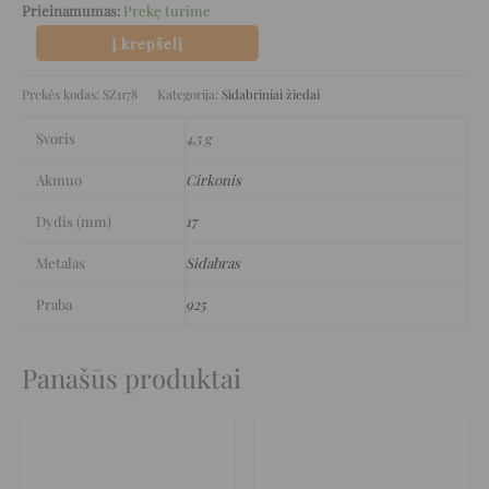
Prieinamumas:
Prekę turime
Į krepšelį
Prekės kodas:
SZ1178
Kategorija:
Sidabriniai žiedai
Svoris
4,5 g
Akmuo
Cirkonis
Dydis (mm)
17
Metalas
Sidabras
Praba
925
Panašūs produktai
Original
Current
Original
Current
price
price
price
price
was:
is:
was:
is:
245 €.
122 €.
33 €.
16 €.