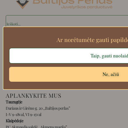
Search
Ar norėtumėte gauti papil
Apie mus
Taip, gauti nuolai
Atsiskaitymo informacija
Prekių grąžinimas
Pristatymas
Ne, ačiū
Privatumas
Prekių pirkimo – pardavimo taisyklės
APLANKYKITE MUS
Tauragėje
Dariaus ir Girėno g. 20 ,,Baltijos perlas”
I-V 9-18val, VI 9-15val
Klaipėdoje
PC Akropolis salelė ,,Akmens magija”