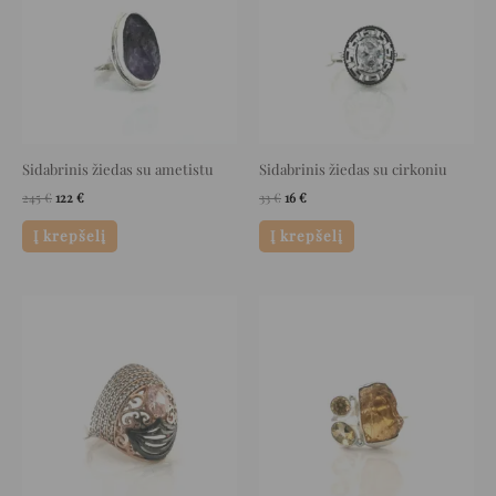
Sidabrinis žiedas su ametistu
Sidabrinis žiedas su cirkoniu
245
€
122
€
33
€
16
€
Į krepšelį
Į krepšelį
Original
Current
Original
Current
price
price
price
price
was:
is:
was:
is:
126 €.
63 €.
280 €.
140 €.