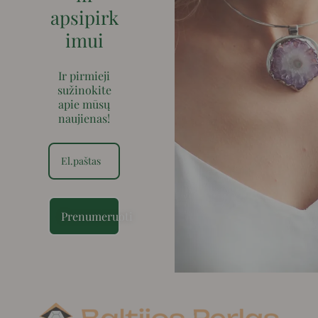
apsipirk
imui
Ir pirmieji
sužinokite
apie mūsų
naujienas!
Prenumeruoti