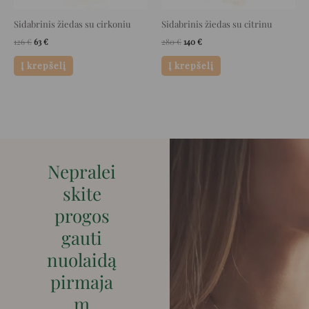
Sidabrinis žiedas su cirkoniu
Sidabrinis žiedas su citrinu
126
€
63
€
280
€
140
€
Į krepšelį
Į krepšelį
Nepralei
skite
progos
gauti
nuolaidą
pirmaja
m