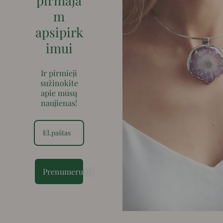
pirmaja
m
apsipirk
imui
Ir pirmieji
sužinokite
apie mūsų
naujienas!
Prenumeruoti