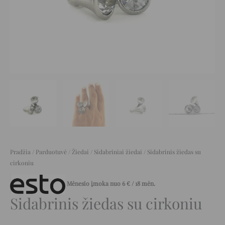
Pradžia
/
Parduotuvė
/
Žiedai
/
Sidabriniai žiedai
/ Sidabrinis žiedas su
cirkoniu
Mėnesio įmoka nuo
6
€
/ 18 mėn.
Sidabrinis žiedas su cirkoniu