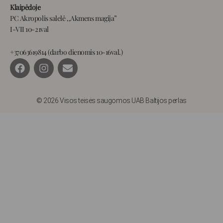
Klaipėdoje
PC Akropolis salelė ,,Akmens magija”
I-VII 10-21val
+37063619814 (darbo dienomis 10-16val.)
F
I
E
a
n
n
c
s
v
e
t
e
b
a
l
© 2026 Visos teisės saugomos UAB Baltijos perlas
o
g
o
o
r
p
k
a
e
m