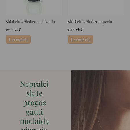
Sidabrinis žiedas su cirkoniu
Sidabrinis žiedas su perlu
109
€
54
€
132
€
66
€
Į krepšelį
Į krepšelį
Nepralei
skite
progos
gauti
nuolaidą