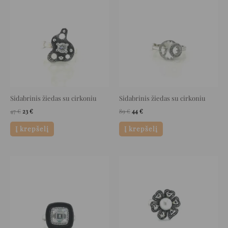
was:
is:
was:
is:
47 €.
23 €.
89 €.
44 €.
Sidabrinis žiedas su cirkoniu
Sidabrinis žiedas su cirkoniu
47
€
23
€
89
€
44
€
Į krepšelį
Į krepšelį
Original
Current
Original
Current
price
price
price
price
was:
is:
was:
is:
109 €.
54 €.
132 €.
66 €.