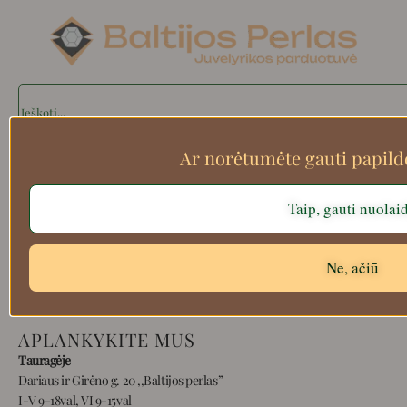
Search
Ar norėtumėte gauti papil
Apie mus
Taip, gauti nuolai
Atsiskaitymo informacija
Prekių grąžinimas
Pristatymas
Ne, ačiū
Privatumas
Prekių pirkimo – pardavimo taisyklės
APLANKYKITE MUS
Tauragėje
Dariaus ir Girėno g. 20 ,,Baltijos perlas”
I-V 9-18val, VI 9-15val