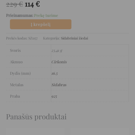
229
€
114
€
Prieinamumas:
Prekę turime
Į krepšelį
Prekės kodas:
SZ1157
Kategorija:
Sidabriniai žiedai
Svoris
23,41 g
Akmuo
Cirkonis
Dydis (mm)
16.5
Metalas
Sidabras
Praba
925
Panašūs produktai
Original
Current
Original
Current
price
price
price
price