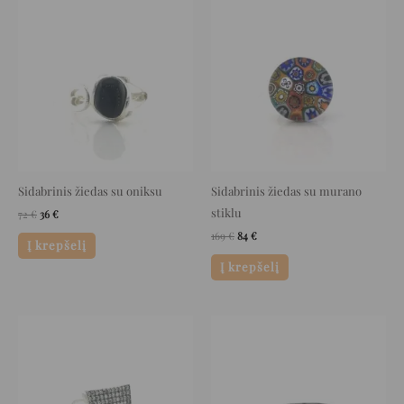
Original
Current
Original
Current
price
price
price
price
was:
is:
was:
is:
72 €.
36 €.
169 €.
84 €.
Sidabrinis žiedas su oniksu
Sidabrinis žiedas su murano
stiklu
72
€
36
€
169
€
84
€
Į krepšelį
Į krepšelį
Original
Current
Original
Current
price
price
price
price
was:
is:
was:
is:
165 €.
82 €.
52 €.
26 €.