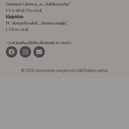
Dariaus ir Girėno g. 20 ,,Baltijos perlas”
I-V 9-18val, VI 9-15val
Klaipėdoje
PC Akropolis salelė ,,Akmens magija”
I-VII 10-21val
+37063619814 (darbo dienomis 10-16val.)
F
I
E
a
n
n
c
s
v
e
t
e
b
a
l
© 2026 Visos teisės saugomos UAB Baltijos perlas
o
g
o
o
r
p
k
a
e
m