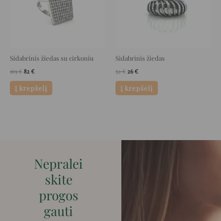
Sidabrinis žiedas su cirkoniu
Sidabrinis žiedas
165
€
82
€
52
€
26
€
Į krepšelį
Į krepšelį
Nepralei
skite
progos
gauti