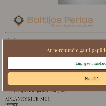
Search
Ar norėtumėte gauti papil
Apie mus
Taip, gauti nuolai
Atsiskaitymo informacija
Prekių grąžinimas
Ne, ačiū
Pristatymas
Privatumas
Prekių pirkimo – pardavimo taisyklės
APLANKYKITE MUS
Tauragėje