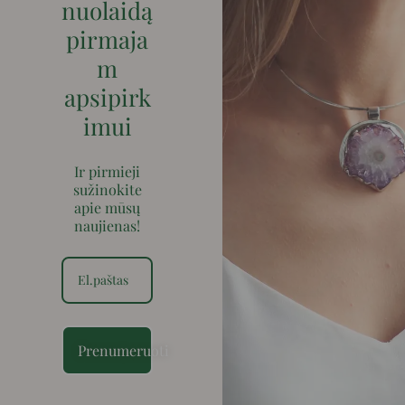
nuolaidą
pirmaja
m
apsipirk
imui
Ir pirmieji
sužinokite
apie mūsų
naujienas!
Prenumeruoti