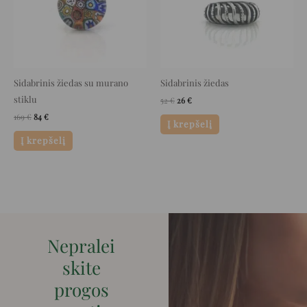
Sidabrinis žiedas su murano
Sidabrinis žiedas
stiklu
52
€
26
€
169
€
84
€
Į krepšelį
Į krepšelį
Nepralei
skite
progos