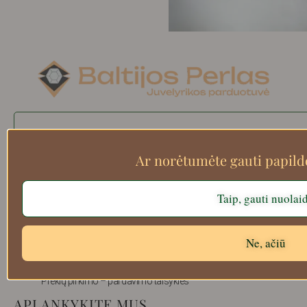
Search
Ar norėtumėte gauti papil
Apie mus
Taip, gauti nuolai
Atsiskaitymo informacija
Prekių grąžinimas
Ne, ačiū
Pristatymas
Privatumas
Prekių pirkimo – pardavimo taisyklės
APLANKYKITE MUS