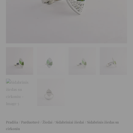
Pradžia
/
Parduotuvė
/
Žiedai
/
Sidabriniai žiedai
/ Sidabrinis žiedas su
cirkoniu