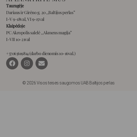
Tauragėje
Dariaus ir Girėno g. 20 ,,Baltijos perlas”
I-V 9-18val, VI 9-15val
Klaipėdoje
PC Akropolis salelė ,,Akmens magija”
I-VII 10-21val
+37063619814 (darbo dienomis 10-16val.)
F
I
E
a
n
n
c
s
v
e
t
e
b
a
l
© 2026 Visos teisės saugomos UAB Baltijos perlas
o
g
o
o
r
p
k
a
e
m