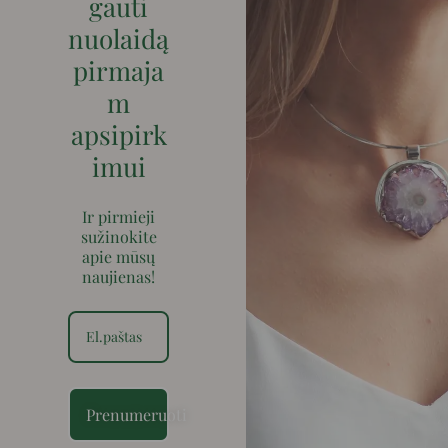
gauti
nuolaidą
pirmaja
m
apsipirk
imui
Ir pirmieji
sužinokite
apie mūsų
naujienas!
Prenumeruoti