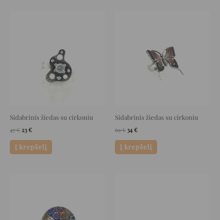
Original
Current
Original
Current
price
price
price
price
was:
is:
was:
is:
47 €.
23 €.
69 €.
34 €.
Sidabrinis žiedas su cirkoniu
Sidabrinis žiedas su cirkoniu
47
€
23
€
69
€
34
€
Į krepšelį
Į krepšelį
Original
Current
Original
Current
price
price
price
price
was:
is:
was:
is:
169 €.
84 €.
52 €.
26 €.