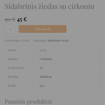
Sidabrinis žiedas su cirkoniu
90
€
45
€
Į krepšelį
Prekės kodas:
SZ1011
Kategorija:
Sidabriniai žiedai
Svoris
5,55 g
Akmuo
Cirkonis
Dydis (mm)
19
Metalas
Sidabras
Praba
925
Panašūs produktai