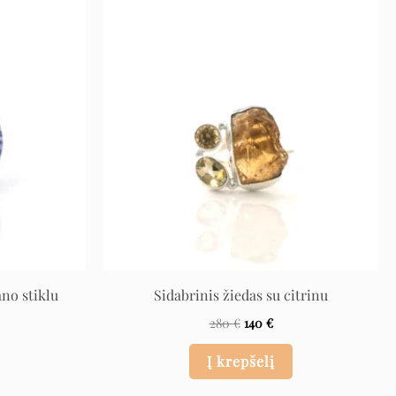
rent
Original
Current
e
price
price
was:
is:
.
280 €.
140 €.
ano stiklu
Sidabrinis žiedas su citrinu
280
€
140
€
Į krepšelį