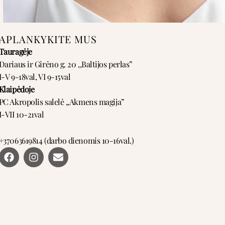
APLANKYKITE MUS
Tauragėje
Dariaus ir Girėno g. 20 ,,Baltijos perlas”
I-V 9-18val, VI 9-15val
Klaipėdoje
PC Akropolis salelė ,,Akmens magija”
I-VII 10-21val
+37063619814 (darbo dienomis 10-16val.)
F
I
E
a
n
n
c
s
v
e
t
e
b
a
l
o
g
o
o
r
p
k
a
e