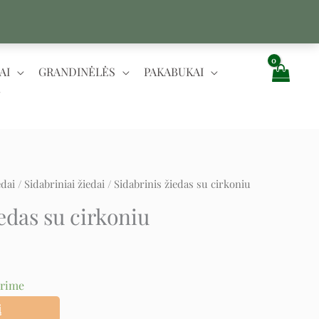
AI
GRANDINĖLĖS
PAKABUKAI
edai
/
Sidabriniai žiedai
/ Sidabrinis žiedas su cirkoniu
t
edas su cirkoniu
urime
į