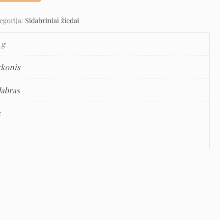
egorija:
Sidabriniai žiedai
 g
rkonis
dabras
5