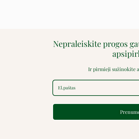
Nepraleiskite progos g
apsipi
Ir pirmieji sužinokite
Prenume