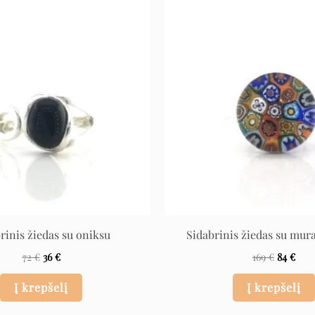
Original
Current
Original
Cur
price
price
price
pric
was:
is:
was:
is:
72 €.
36 €.
169 €.
84 €
rinis žiedas su oniksu
Sidabrinis žiedas su mur
72
€
36
€
169
€
84
€
Į krepšelį
Į krepšelį