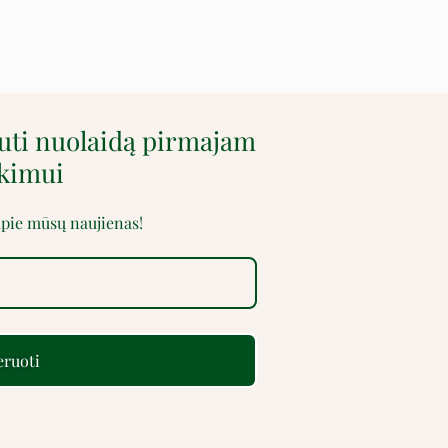
auti nuolaidą pirmajam
rkimui
 apie mūsų naujienas!
ruoti