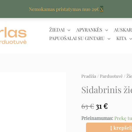
Nemokamas pristatymas nuo 29€
X
ŽIEDAI
APYRANKĖS
AUSKAR
PAPUOŠALAI SU GINTARU
KITA
produkto
Pradžia
/
Parduotuvė
/
Ži
Original
Curren
kiekis:
Sidabrinis ži
price
price
Sidabrinis
žiedas
was:
is:
63
€
31
€
su
63 €.
31 €.
Prieinamumas:
Prekę t
cirkoniu
Į krepšel