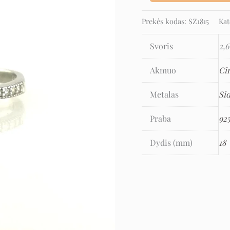
Prekės kodas:
SZ1815
Kat
Svoris
2,6
Akmuo
Ci
Metalas
Si
Praba
92
Dydis (mm)
18