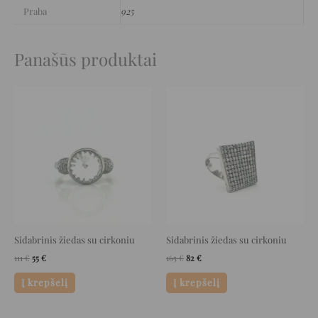
Praba
925
Panašūs produktai
Original
Current
Original
Current
price
price
price
price
was:
is:
was:
is:
111 €.
55 €.
165 €.
82 €.
Sidabrinis žiedas su cirkoniu
Sidabrinis žiedas su cirkoniu
111
€
55
€
165
€
82
€
Į krepšelį
Į krepšelį