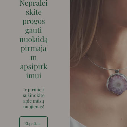
Nepralei
skite
progos
gauti
nuolaidą
pirmaja
m
apsipirk
imui
Ir pirmieji
sužinokite
apie mūsų
naujienas!