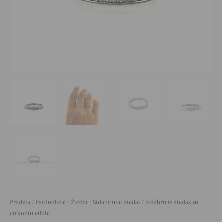
Pradžia
/
Parduotuvė
/
Žiedai
/
Sidabriniai žiedai
/ Sidabrinis žiedas su
cirkoniu eilutė