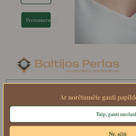
Prenumeruoti
Search
Ar norėtumėte gauti papil
Taip, gauti nuolai
Apie mus
Atsiskaitymo informacija
Prekių grąžinimas
Ne, ačiū