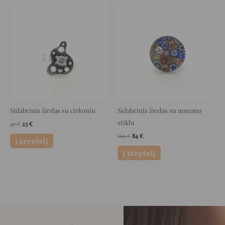
Original
Current
Original
Current
price
price
price
price
was:
is:
was:
is:
47 €.
23 €.
169 €.
84 €.
Sidabrinis žiedas su cirkoniu
Sidabrinis žiedas su murano
stiklu
47
€
23
€
169
€
84
€
Į krepšelį
Į krepšelį