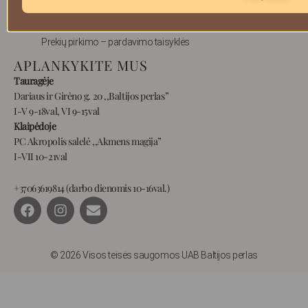
Pristatymas
Privatumas
Prekių pirkimo – pardavimo taisyklės
APLANKYKITE MUS
Tauragėje
Dariaus ir Girėno g. 20 ,,Baltijos perlas”
I-V 9-18val, VI 9-15val
Klaipėdoje
PC Akropolis salelė ,,Akmens magija”
I-VII 10-21val
+37063619814 (darbo dienomis 10-16val.)
F
I
E
a
n
n
c
s
v
e
t
e
b
a
l
© 2026 Visos teisės saugomos UAB Baltijos perlas
o
g
o
o
r
p
k
a
e