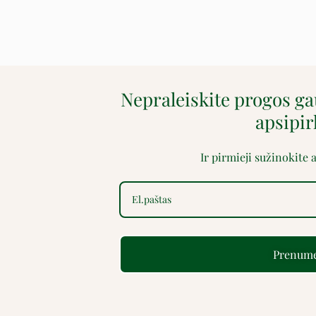
Nepraleiskite progos g
apsipi
Ir pirmieji sužinokite
Prenume