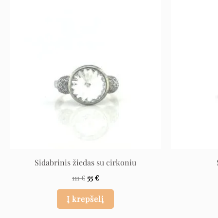
Original
Current
price
price
was:
is:
111 €.
55 €.
Sidabrinis žiedas su cirkoniu
111
€
55
€
Į krepšelį