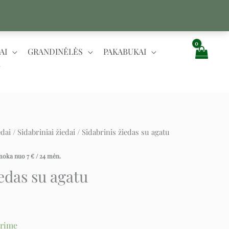
AI
GRANDINĖLĖS
PAKABUKAI
edai
/
Sidabriniai žiedai
/ Sidabrinis žiedas su agatu
nt
įmoka nuo
7
€
/ 24 mėn.
iedas su agatu
urime