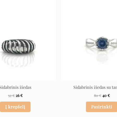
Original
Current
Original
Curr
price
price
price
pric
was:
is:
was:
is:
52 €.
26 €.
80 €.
40 €
Sidabrinis žiedas
Sidabrinis žiedas su ta
52
€
26
€
80
€
40
€
Į krepšelį
Pasirinkti