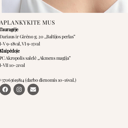
APLANKYKITE MUS
Tauragėje
Dariaus ir Girėno g. 20 ,,Baltijos perlas”
I-V 9-18val, VI 9-15val
Klaipėdoje
PC Akropolis salelė ,,Akmens magija”
I-VII 10-21val
+37063619814 (darbo dienomis 10-16val.)
F
I
E
a
n
n
c
s
v
e
t
e
b
a
l
o
g
o
o
r
p
k
a
e