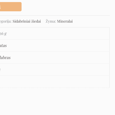
į
egorija:
Sidabriniai žiedai
Žyma:
Mineralai
26 g
atas
dabras
5