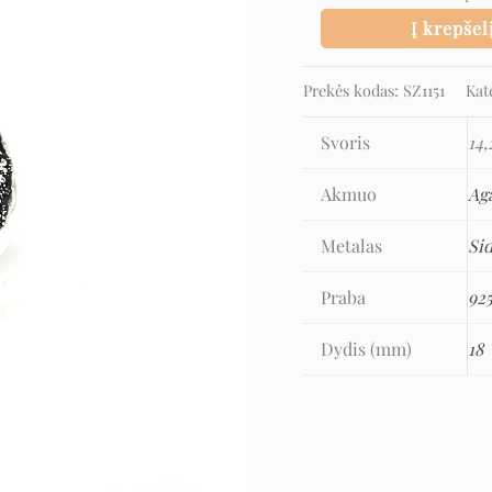
Į krepšel
Prekės kodas:
SZ1151
Kat
Svoris
14,
Akmuo
Ag
Metalas
Si
Praba
92
Dydis (mm)
18