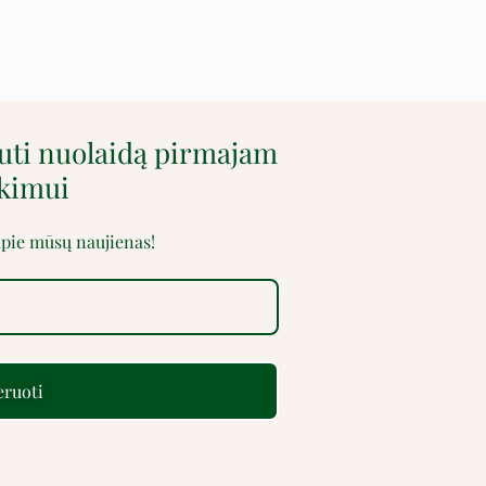
auti nuolaidą pirmajam
rkimui
 apie mūsų naujienas!
ruoti