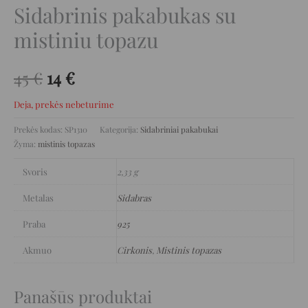
Sidabrinis pakabukas su
mistiniu topazu
45
€
14
€
Deja, prekės nebeturime
Prekės kodas:
SP1310
Kategorija:
Sidabriniai pakabukai
Žyma:
mistinis topazas
Svoris
2,33 g
Metalas
Sidabras
Praba
925
Akmuo
Cirkonis
,
Mistinis topazas
Panašūs produktai