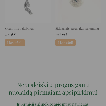
Sidabrinis pakabukas
Sidabrinis pakabukas su emaliu
97
€
48
€
139
€
69
€
Į krepšelį
Į krepšelį
Nepraleiskite progos gauti
nuolaidą pirmajam apsipirkimui
Ir pirmieji sužinokite apie mūsų naujienas!