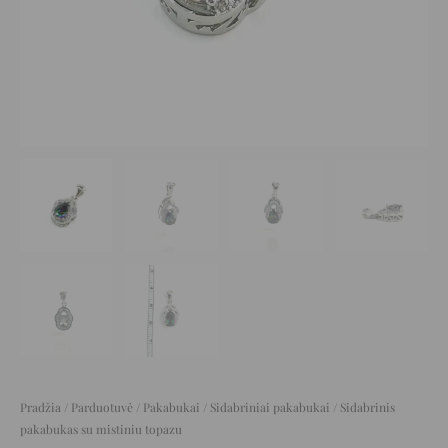
Pradžia
/
Parduotuvė
/
Pakabukai
/
Sidabriniai pakabukai
/ Sidabrinis
pakabukas su mistiniu topazu