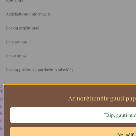
Atsiskaitymo informacija
Prekių grąžinimas
Pristatymas
Privatumas
Prekių pirkimo – pardavimo taisyklės
Aplankykite mus
Tauragėje
Ar norėtumėte gauti pa
Dariaus ir Girėno g. 20 ,,Baltijos perlas”
I-V 9-18val, VI 9-15val
Klaipėdoje
Taip, gauti nu
PC Akropolis salelė ,,Akmens magija”
I-VII 10-21val
Ne, ačiū