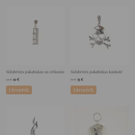
Original
Current
Original
Current
price
price
price
price
was:
is:
was:
is:
21 €.
10 €.
71 €.
35 €.
Sidabrinis pakabukas su cirkoniu
Sidabrinis pakabukas kaukolė
21
€
10
€
71
€
35
€
Į krepšelį
Į krepšelį
Original
Current
Original
Current
price
price
price
price
was:
is:
was:
is:
97 €.
48 €.
139 €.
69 €.