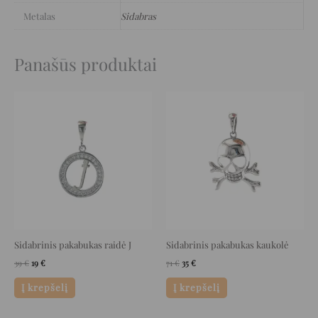
Metalas
Sidabras
Panašūs produktai
Original
Current
Original
Current
price
price
price
price
was:
is:
was:
is:
39 €.
19 €.
71 €.
35 €.
Sidabrinis pakabukas raidė J
Sidabrinis pakabukas kaukolė
39
€
19
€
71
€
35
€
Į krepšelį
Į krepšelį