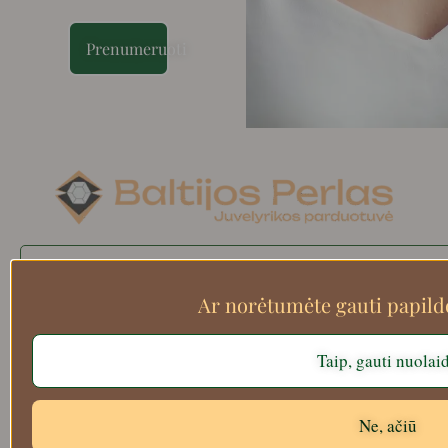
Prenumeruoti
Search
Ar norėtumėte gauti papil
Taip, gauti nuolai
Apie mus
Atsiskaitymo informacija
Prekių grąžinimas
Ne, ačiū
Pristatymas