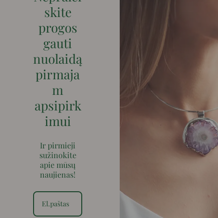
skite
progos
gauti
nuolaidą
pirmaja
m
apsipirk
imui
Ir pirmieji
sužinokite
apie mūsų
naujienas!