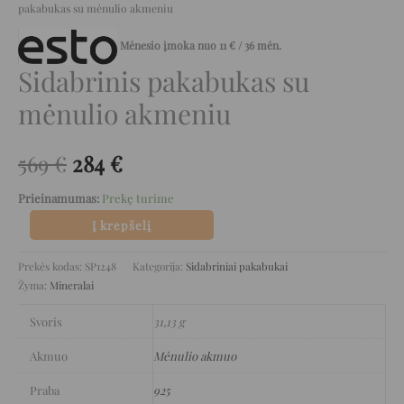
pakabukas su mėnulio akmeniu
Mėnesio įmoka nuo
11
€
/ 36 mėn.
Sidabrinis pakabukas su
mėnulio akmeniu
569
€
284
€
Prieinamumas:
Prekę turime
Į krepšelį
Prekės kodas:
SP1248
Kategorija:
Sidabriniai pakabukai
Žyma:
Mineralai
Svoris
31,13 g
Akmuo
Mėnulio akmuo
Praba
925