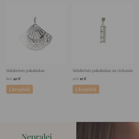
Original
Current
Original
Current
price
price
price
price
was:
is:
was:
is:
81 €.
40 €.
21 €.
10 €.
Sidabrinis pakabukas
Sidabrinis pakabukas su cirkoniu
81
€
40
€
21
€
10
€
Į krepšelį
Į krepšelį
Nepralei