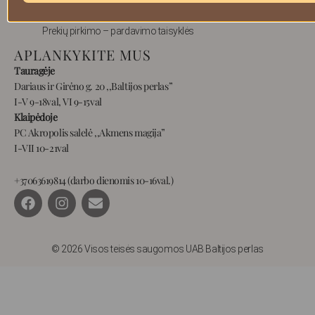
Privatumas
Prekių pirkimo – pardavimo taisyklės
APLANKYKITE MUS
Tauragėje
Dariaus ir Girėno g. 20 ,,Baltijos perlas”
I-V 9-18val, VI 9-15val
Klaipėdoje
PC Akropolis salelė ,,Akmens magija”
I-VII 10-21val
+37063619814 (darbo dienomis 10-16val.)
F
I
E
a
n
n
c
s
v
e
t
e
b
a
l
© 2026 Visos teisės saugomos UAB Baltijos perlas
o
g
o
o
r
p
k
a
e
m