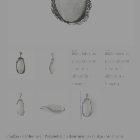
Pradžia
/
Parduotuvė
/
Pakabukai
/
Sidabriniai pakabukai
/ Sidabrinis