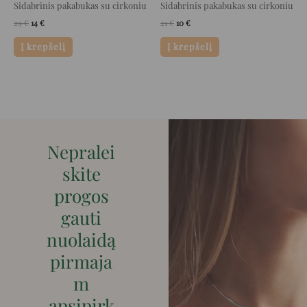
Sidabrinis pakabukas su cirkoniu
Sidabrinis pakabukas su cirkoniu
29
€
14
€
21
€
10
€
Į krepšelį
Į krepšelį
Nepralei
skite
progos
gauti
nuolaidą
pirmaja
m
apsipirk