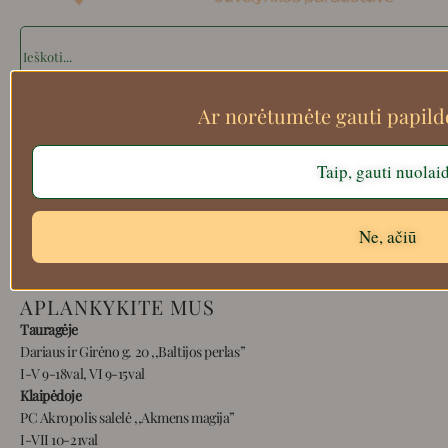
Search
Ar norėtumėte gauti papil
Apie mus
Taip, gauti nuolai
Atsiskaitymo informacija
Prekių grąžinimas
Pristatymas
Ne, ačiū
Privatumas
Prekių pirkimo – pardavimo taisyklės
APLANKYKITE MUS
Tauragėje
Dariaus ir Girėno g. 20 ,,Baltijos perlas”
I-V 9-18val, VI 9-15val
Klaipėdoje
PC Akropolis salelė ,,Akmens magija”
I-VII 10-21val