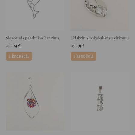
Sidabrinis pakabukas banginis
Sidabrinis pakabukas su cirkoniu
49
€
24
€
115
€
57
€
Į krepšelį
Į krepšelį
Original
Current
Original
Current
price
price
price
price
was:
is:
was:
is:
29 €.
14 €.
21 €.
10 €.