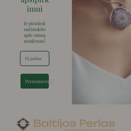
imui
Ir pirmieji
sužinokite
apie mūsų
naujienas!
Prenumeruoti