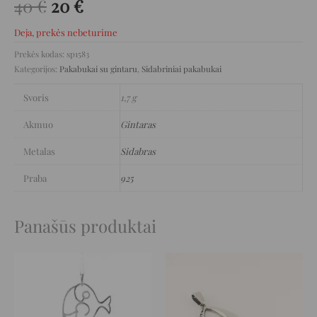
40
€
20
€
Deja, prekės nebeturime
Prekės kodas:
sp1583
Kategorijos:
Pakabukai su gintaru
,
Sidabriniai pakabukai
Svoris
1,7 g
Akmuo
Gintaras
Metalas
Sidabras
Praba
925
Panašūs produktai
Original
Current
Original
Current
price
price
price
price
was:
is:
was:
is:
49 €.
24 €.
115 €.
57 €.